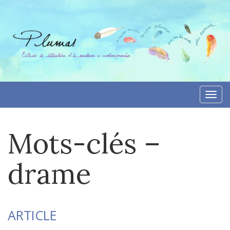
Aller
directement
au
contenu
Togg
navi
Mots-clés –
drame
ARTICLE