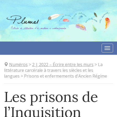
Aller
directement
au
contenu
Togg
navi
Numéros
>
2
| 2022
–
Écrire entre les murs
>
La
littérature carcérale à travers les siècles et les
langues
>
Prisons et enfermements d'Ancien Régime
Les prisons de
l
’
Inquisition