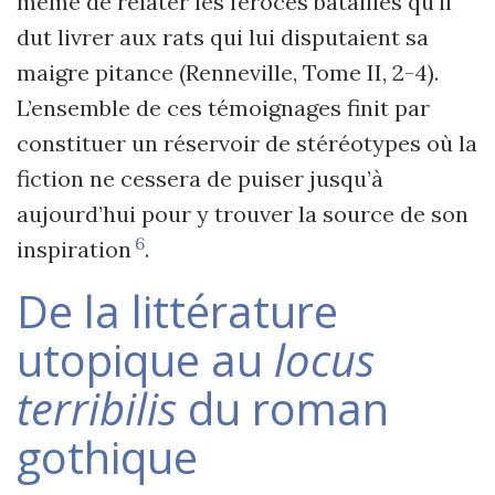
même de relater les féroces batailles qu
’
il
dut livrer aux rats qui lui disputaient sa
maigre pitance (Renneville, Tome II, 2-4).
L
’
ensemble de ces témoignages finit par
constituer un réservoir de stéréotypes où la
fiction ne cessera de puiser jusqu’à
aujourd
’
hui pour y trouver la source de son
6
inspiration
.
De la littérature
utopique au
locus
terribilis
du roman
gothique