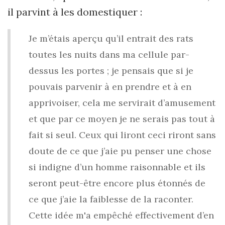
il parvint à les domestiquer :
Je m’étais aperçu
qu’i
l entrait des rats
toutes les nuits dans ma cellule par-
dessus les portes ; je pensais que si je
pouvais parvenir à en prendre et à en
apprivoiser, cela me servirait d
’
amusement
et que par ce moyen je ne serais pas tout à
fait si seul. Ceux qui liront ceci riront sans
doute de ce que
j’a
ie pu penser une chose
si indigne d
’
un homme raisonnable et ils
seront peut-être encore plus étonnés de
ce que
j’a
ie la faiblesse de la raconter.
Cette idée m'a empêché effectivement
d’e
n