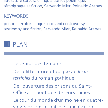
littérature carcérale
,
inquisition et polémique
,
témoignage et fiction
,
Servando Mier
,
Reinaldo Arenas
KEYWORDS
prison literature
,
inquisition and controversy
,
testimony and fiction
,
Servando Mier
,
Reinaldo Arenas
PLAN
Le temps des témoins
De la littérature utopique au
locus
terribilis
du roman gothique
De l
’
ouverture des prisons du Saint-
Office à la poétique de leurs ruines
Le tour du monde d
’
un moine en quatre-
vingts prisons et mille et une évasions