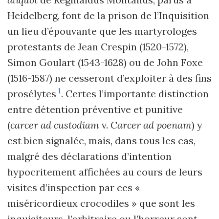
Heidelberg, font de la prison de l
’
Inquisition
un lieu d’épouvante que les martyrologes
protestants de Jean Crespin (1520-1572),
Simon Goulart (1543-1628) ou de John Foxe
(1516-1587) ne cesseront d
’
exploiter à des fins
1
prosélytes
. Certes l
’
importante distinction
entre détention préventive et punitive
(
carcer ad custodiam
v.
Carcer ad poenam
) y
est bien signalée, mais, dans tous les cas,
malgré des déclarations d
’
intention
hypocritement affichées au cours de leurs
visites d
’
inspection par ces «
miséricordieux crocodiles » que sont les
inquisiteurs, l
’
arbitraire ou l
’
horreur sont