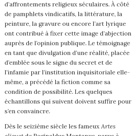
d
’
affrontements religieux séculaires. À côté
de pamphlets vindicatifs, la littérature, la
peinture, la gravure ou encore l
’
art lyrique
ont contribué à fixer cette image d
’
abjection
auprès de l
’
opinion publique. Le témoignage
en tant que divulgation d
’
une réalité, placée
d
’
emblée sous le signe du secret et de
l
’
infamie par l
’
institution inquisitoriale elle-
même, a précédé la fiction comme sa
condition de possibilité. Les quelques
échantillons qui suivent doivent suffire pour
s
’
en convaincre.
Dès le seizième siècle les fameux
Artes
aliquot
de Reginaldus Montanus, parus à