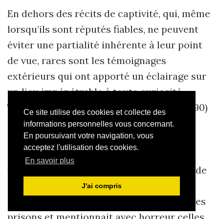
En dehors des récits de captivité, qui, même
lorsqu
’
ils sont réputés fiables, ne peuvent
éviter une partialité inhérente à leur point
de vue, rares sont les témoignages
extérieurs qui ont apporté un éclairage sur
un lieu impénétrable à toute curiosité.
Toutefois vers 1780 John Howard (1726-1790)
Ce site utilise des cookies et collecte des
entreprenait une étude pionnière sur les
informations personnelles vous concernant.
En poursuivant votre navigation, vous
conditions de détention en Europe en
acceptez l'utilisation des cookies.
cherchant à se rendre sur place pour se
En savoir plus
forger une opinion en vue d
’
une réforme de
ces établissements. Au cours de ce tour
J'ai compris
d
’
horizon il passait en revue les différentes
prisons et mentionnait avec horreur celles