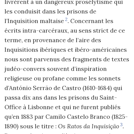
livrèrent à un dangereux prosélytisme qui
les conduisit dans les prisons de
2
l
’
Inquisition maltaise
. Concernant les
écrits intra-carcéraux, au sens strict de ce
terme, en provenance de l
’
aire des
Inquisitions ibériques et ibéro-américaines
nous sont parvenus des fragments de textes
judéo-convers souvent d
’
inspiration
religieuse ou profane comme les sonnets
d
’
António Serrão de Castro (1610-1684) qui
passa dix ans dans les prisons du Saint-
Office à Lisbonne et qui ne furent publiés
qu
’
en 1883 par Camilo Castelo Branco (1825-
3
1890) sous le titre :
Os Ratos da Inquisição
.