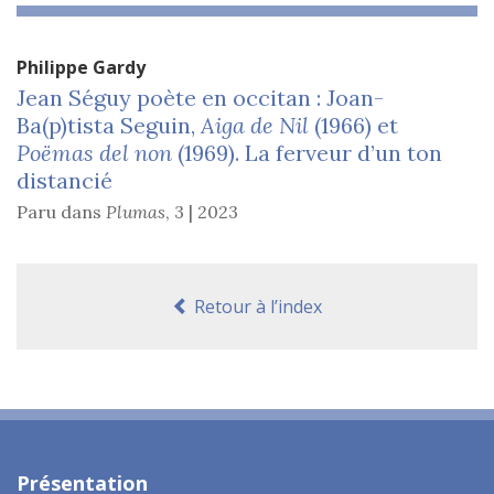
Philippe
Gardy
Jean Sé
guy po
è
te en occitan : Joan-
Ba(p)tista Seguin,
Aiga de Nil
(1966) et
Poë
mas del non
(1969). La ferveur d’un ton
distancié
Paru dans
Plumas
,
3 | 2023
Retour à l’index
Présentation