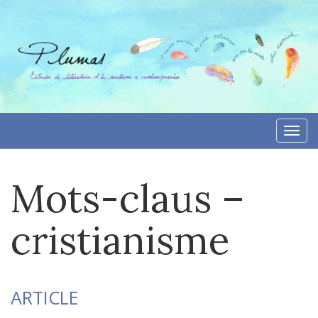
Aller
directement
au
contenu
Togg
navi
Mots-claus –
cristianisme
ARTICLE