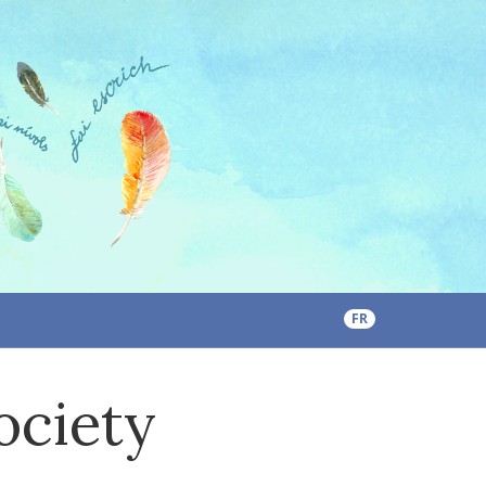
FR
ociety