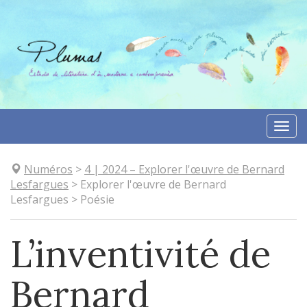
Aller
directement
au
contenu
Togg
navi
Numéros
>
4
| 2024
–
Explorer l'œuvre de Bernard
Lesfargues
>
Explorer l'œuvre de Bernard
Lesfargues
>
Poésie
L’inventivité de
Bernard