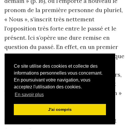
demain » (p. 16), où l’emporte à nouveau le
pronom de la première personne du pluriel,
« Nous », s’inscrit très nettement
l’opposition très forte entre le passé et le
présent. Ici s’opère une dure remise en
question du passé. En effet, en un premier
temps (quatorze vers), le locuteur avoue que
sa mémoire est abîmée et son histoire
Ce site utilise des cookies et collecte des
informations personnelles vous concernant.
dilapidée mais, dans les trois derniers vers,
En poursuivant votre navigation, vous
sans aucune justification, réapparaissent
acceptez l'utilisation des cookies.
les mots du titre, « nos visages de demain »
En savoir plus
(p. 16), dans le cadre d’une aurore
J'ai compris
symbolique et aussi par le biais de deux
mots qui ont la même rime : « encore » et