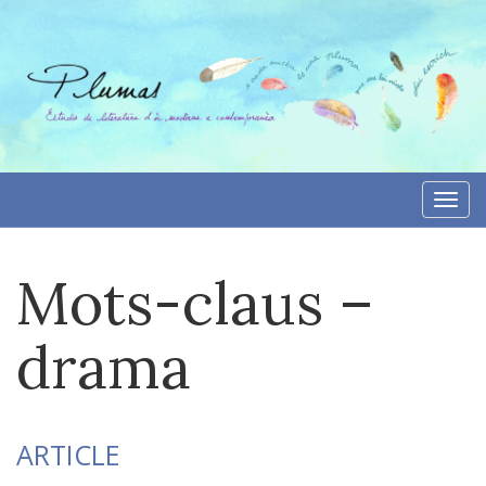
Aller
directement
au
contenu
Togg
navi
Mots-claus –
drama
ARTICLE