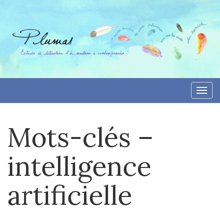
Aller
directement
au
contenu
Togg
navi
Mots-clés –
intelligence
artificielle