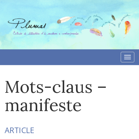
Aller
directement
au
contenu
Togg
navi
Mots-claus –
manifeste
ARTICLE