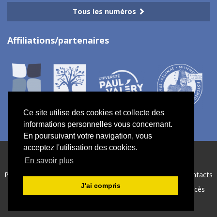
Tous les numéros
Affiliations/partenaires
Ce site utilise des cookies et collecte des
informations personnelles vous concernant.
En poursuivant votre navigation, vous
acceptez l'utilisation des cookies.
ISSN électronique 2967-7734
En savoir plus
Plan du site
—
Politique de confidentialité
—
Crédits
—
Contacts
J'ai compris
Créé et hébergé par Chapitre 9
—
Édité avec Lodel
—
Accès
réservé