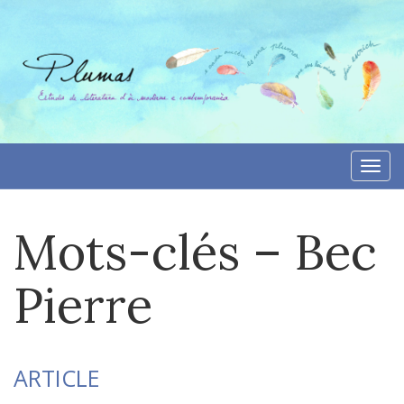
Aller
directement
au
contenu
Togg
navi
Mots-clés – Bec
Pierre
ARTICLE