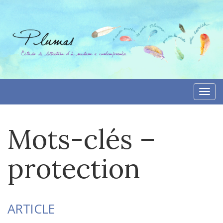
Aller
directement
au
contenu
Togg
navi
Mots-clés –
protection
ARTICLE