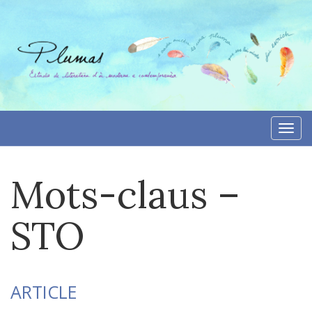
Aller
directement
au
contenu
Togg
navi
Mots-claus –
STO
ARTICLE