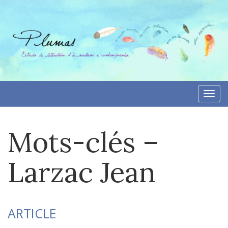
Aller
directement
au
contenu
Togg
navi
Mots-clés –
Larzac Jean
ARTICLE