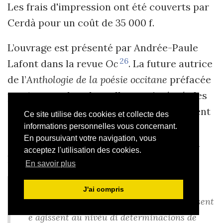
Les frais d'impression ont été couverts par
Cerdà pour un coût de 35 000 f.
L’ouvrage est présenté par Andrée-Paule
26
Lafont dans la revue
Oc
. La future autrice
de l’
Anthologie de la poésie occitane
préfacée
par Aragon, dans laquelle sont intégrés les
27
Catalans Pons et Cerdà et Brazès
, revient
Ce site utilise des cookies et collecte des
explicitement à la « poésie engagée »,
informations personnelles vous concernant.
En poursuivant votre navigation, vous
concluant en quelque sorte la discussion
acceptez l'utilisation des cookies.
lancée par Lafont :
En savoir plus
Çò que remiram dans JP Cerdà es aquela
J'ai compris
totalitat que fai que l'òme comunista pensent
e agissent au nivèu di determinacions de