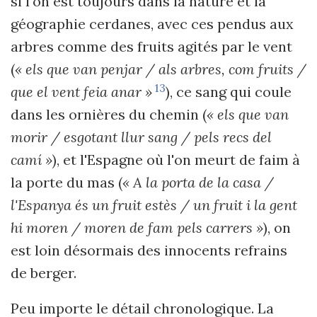
si l'on est toujours dans la nature et la
géographie cerdanes, avec ces pendus aux
arbres comme des fruits agités par le vent
(
« els que van penjar / als arbres, com fruits /
13
que el vent feia anar »
), ce sang qui coule
dans les ornières du chemin (
« els que van
morir / esgotant llur sang / pels recs del
camí »
), et l'Espagne où l'on meurt de faim à
la porte du mas (
« A la porta de la casa /
l'Espanya és un fruit estès / un fruit i la gent
hi moren / moren de fam pels carrers »
), on
est loin désormais des innocents refrains
de berger.
Peu importe le détail chronologique. La