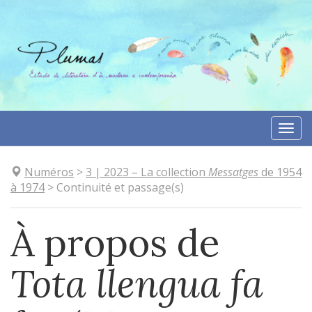
Aller
directement
au
contenu
Togg
navi
Numéros
>
3
| 2023
–
La collection
Messatges
de 1954
à 1974
>
Continuité et passage(s)
À propos de
Tota llengua fa