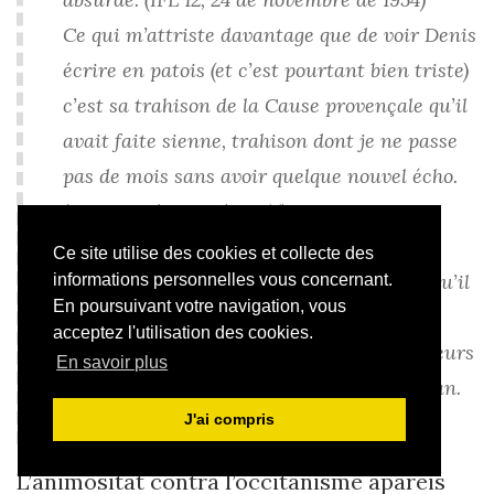
Ce qui m’attriste davantage que de voir Denis
écrire en patois (et c’est pourtant bien triste)
c’est sa trahison de la Cause provençale qu’il
avait faite sienne, trahison dont je ne passe
pas de mois sans avoir quelque nouvel écho.
(IFL 12, 17 de mai de 1955)
[…] l’effroyable déchirement qu’a été pour
Ce site utilise des cookies et collecte des
moi sa désertion de la Cause provençale qu’il
informations personnelles vous concernant.
En poursuivant votre navigation, vous
avait si bien comprise et si bien défendue
acceptez l'utilisation des cookies.
dans Marsyas et dans Les Marges à plusieurs
En savoir plus
reprises et son entrée dans le camp occitan.
(IFL 12, 25 de junh de 1955)
J'ai compris
L’animositat contra l’occitanisme apareis