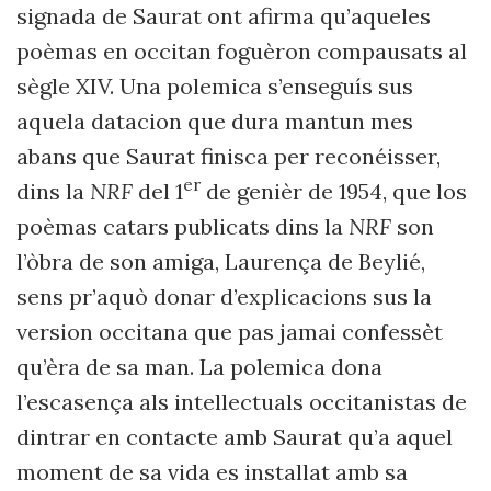
signada de Saurat ont afirma qu’aqueles
poèmas en occitan foguèron compausats al
sègle XIV. Una polemica s’enseguís sus
aquela datacion que dura mantun mes
abans que Saurat finisca per reconéisser,
er
dins la
NRF
del 1
de genièr de 1954, que los
poèmas catars publicats dins la
NRF
son
l’òbra de son amiga, Laurença de Beylié,
sens pr’aquò donar d’explicacions sus la
version occitana que pas jamai confessèt
qu’èra de sa man. La polemica dona
l’escasença als intellectuals occitanistas de
dintrar en contacte amb Saurat qu’a aquel
moment de sa vida es installat amb sa