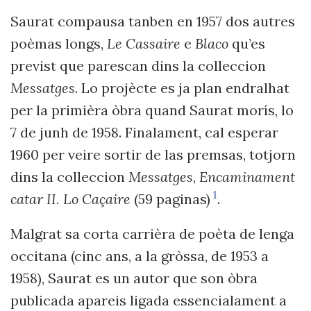
Saurat compausa tanben en 1957 dos autres
poèmas longs,
Le Cassaire
e
Blaco
qu’es
previst que parescan dins la colleccion
Messatges
. Lo projècte es ja plan endralhat
per la primièra òbra quand Saurat morís, lo
7 de junh de 1958. Finalament, cal esperar
1960 per veire sortir de las premsas, totjorn
dins la colleccion
Messatges
,
Encaminament
1
catar II. Lo Caçaire
(59 paginas)
.
Malgrat sa corta carrièra de poèta de lenga
occitana (cinc ans, a la gròssa, de 1953 a
1958), Saurat es un autor que son òbra
publicada apareis ligada essencialament a