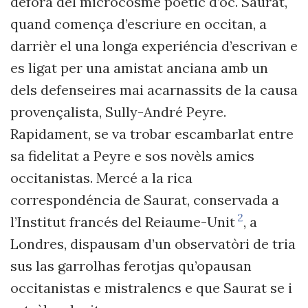
defòra del microcosme poetic d’òc. Saurat,
quand comença d’escriure en occitan, a
darrièr el una longa experiéncia d’escrivan e
es ligat per una amistat anciana amb un
dels defenseires mai acarnassits de la causa
provençalista, Sully-André Peyre.
Rapidament, se va trobar escambarlat entre
sa fidelitat a Peyre e sos novèls amics
occitanistas. Mercé a la rica
correspondéncia de Saurat, conservada a
2
l’Institut francés del Reiaume-Unit
, a
Londres, dispausam d’un observatòri de tria
sus las garrolhas ferotjas qu’opausan
occitanistas e mistralencs e que Saurat se i