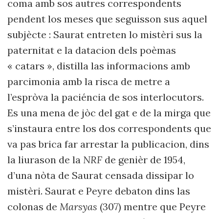
coma amb sos autres correspondents
pendent los meses que seguisson sus aquel
subjècte : Saurat entreten lo mistèri sus la
paternitat e la datacion dels poèmas
« catars », distilla las informacions amb
parcimonia amb la risca de metre a
l’espròva la paciéncia de sos interlocutors.
Es una mena de jòc del gat e de la mirga que
s’instaura entre los dos correspondents que
va pas brica far arrestar la publicacion, dins
la liurason de la
NRF
de genièr de 1954,
d’una nòta de Saurat censada dissipar lo
mistèri. Saurat e Peyre debaton dins las
colonas de
Marsyas
(307) mentre que Peyre