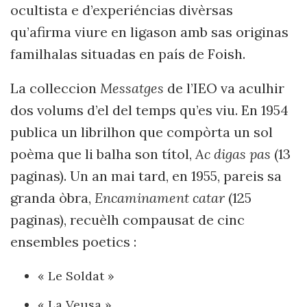
ocultista e d’experiéncias divèrsas
qu’afirma viure en ligason amb sas originas
familhalas situadas en país de Foish.
La colleccion
Messatges
de l’IEO va aculhir
dos volums d’el del temps qu’es viu. En 1954
publica un librilhon que compòrta un sol
poèma que li balha son títol,
Ac digas pas
(13
paginas). Un an mai tard, en 1955, pareis sa
granda òbra,
Encaminament catar
(125
paginas), recuèlh compausat de cinc
ensembles poetics :
« Le Soldat »
« La Veusa »