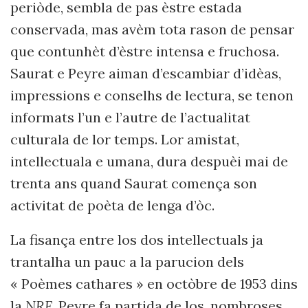
periòde, sembla de pas èstre estada
conservada, mas avèm tota rason de pensar
que contunhèt d’èstre intensa e fruchosa.
Saurat e Peyre aiman d’escambiar d’idèas,
impressions e conselhs de lectura, se tenon
informats l’un e l’autre de l’actualitat
culturala de lor temps. Lor amistat,
intellectuala e umana, dura despuèi mai de
trenta ans quand Saurat comença son
activitat de poèta de lenga d’òc.
La fisança entre los dos intellectuals ja
trantalha un pauc a la parucion dels
« Poèmes cathares » en octòbre de 1953 dins
la
NRF
. Peyre fa partida de los, nombroses,