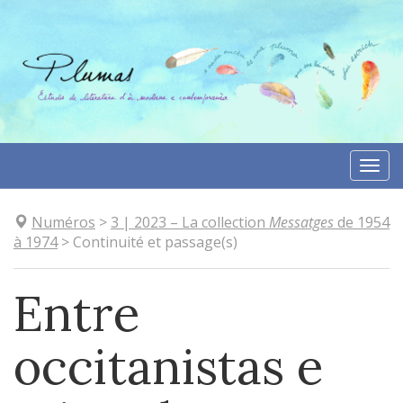
Aller
directement
au
contenu
Togg
navi
Numéros
>
3
| 2023
–
La collection
Messatges
de 1954
à 1974
>
Continuité et passage(s)
Entre
occitanistas e