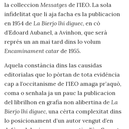
la colleccion
Messatges
de l’IEO. La sola
infidelitat que li aja facha es la publicacion
en 1954 de
La Bierjo lhi diguec
, en cò
d’Edoard Aubanel, a Avinhon, que serà
représ un an mai tard dins lo volum
Encaminament catar
de 1955.
Aquela constància dins las causidas
editorialas que lo pòrtan de tota evidéncia
cap a l’occitanisme de l’IEO amaga pr’aquò,
coma o senhala ja un pauc la publicacion
del librilhon en grafia non alibertina de
La
Bierjo lhi diguec
, una cèrta complexitat dins
lo posicionament d’un autor vengut d’en