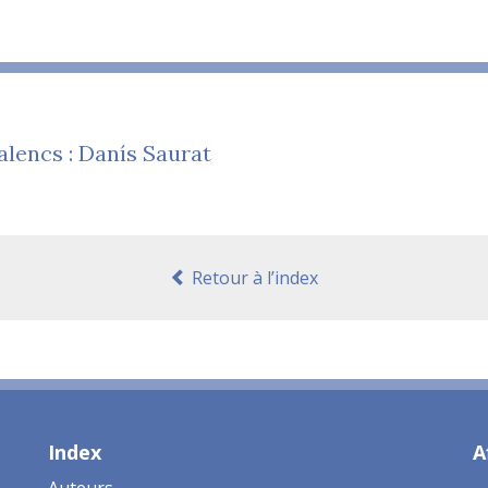
alencs : Danís Saurat
Retour à l’index
Index
A
Auteurs