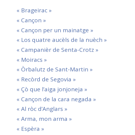
« Brageirac »
« Cançon »
« Cançon per un mainatge »
« Los quatre aucèls de la nuèch »
« Campanièr de Senta-Crotz »
« Moiracs »
« Òrbalutz de Sant-Martin »
« Recòrd de Segovia »
« Çò que l’aiga jonjoneja »
« Cançon de la cara negada »
« Al ròc d’Anglars »
« Arma, mon arma »
« Espèra »