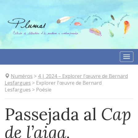
Aller
directement
au
contenu
Togg
navi
Numéros
>
4
| 2024
–
Explorer l'œuvre de Bernard
Lesfargues
>
Explorer l'œuvre de Bernard
Lesfargues
>
Poésie
Passejada al
Cap
de l’aiga
.