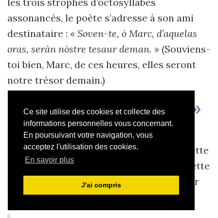
les trois strophes d’octosyllabes
assonancés, le poète s’adresse à son ami
destinataire :
« Soven-te, ò Marc, d’aquelas
oras, seràn nòstre tesaur deman. »
(Souviens-
toi bien, Marc, de ces heures, elles seront
notre trésor demain.)
« Recòrd de Segovia »
Ce site utilise des cookies et collecte des
informations personnelles vous concernant.
Dans le seul poème « non aquitain » du
En poursuivant votre navigation, vous
acceptez l'utilisation des cookies.
recueil, Bernard Lesfargues transpose cette
En savoir plus
expérience à Ségovie, en Castille, mais cette
fois c’est la ville elle-même qui parle pour
J'ai compris
déplorer son abandon :