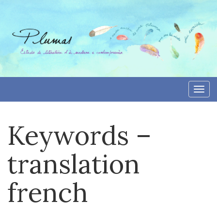
Aller
directement
au
contenu
Togg
navi
Keywords –
translation
french