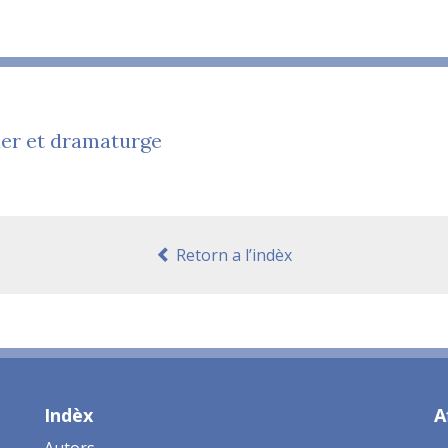
ier et dramaturge
Retorn a l’indèx
Indèx
A
Autors