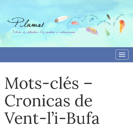
Aller
directement
au
contenu
Togg
navi
Mots-clés –
Cronicas de
Vent-l’i-Bufa