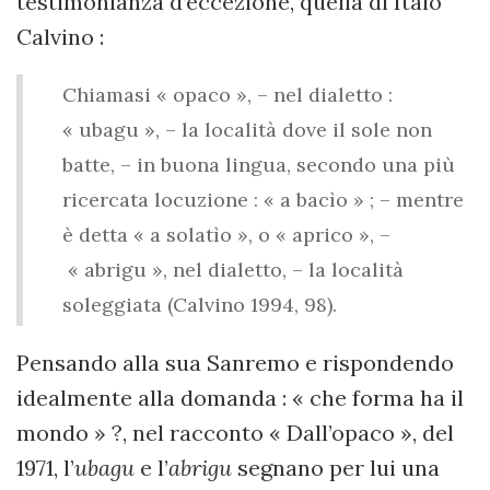
testimonianza d’eccezione, quella di Italo
Calvino :
Chiamasi « opaco », – nel dialetto :
« ubagu », – la località dove il sole non
batte, – in buona lingua, secondo una più
ricercata locuzione : « a bacìo » ; – mentre
è detta « a solatìo », o « aprico », –
« abrigu », nel dialetto, – la località
soleggiata (Calvino 1994, 98).
Pensando alla sua Sanremo e rispondendo
idealmente alla domanda : « che forma ha il
mondo » ?, nel racconto « Dall’opaco », del
1971, l’
ubagu
e l’
abrigu
segnano per lui una