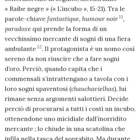
« Raibe negre » (« L’incubo », 15-21). Tra le
11
parole-chiave
fantastique, humour noir
,
paradoxe
qui prende la forma di un
vecchissimo mercante di sogni di una fiera
12
ambulante
. Il protagonista è un uomo così
sereno da non riuscire che a fare sogni
d’oro. Perciò, quando capita che i
commensali s’intrattengano a tavola con i
loro sogni spaventosi (
chauchavielhas
), lui
rimane senza argomenti salottieri. Decide
perciò di procurarsi a tutti i costi un incubo,
ottenendone uno micidiale dall’inorridito
mercante ; lo chiude in una scatolina che
infila nella tasca del soprabito. Ma durante