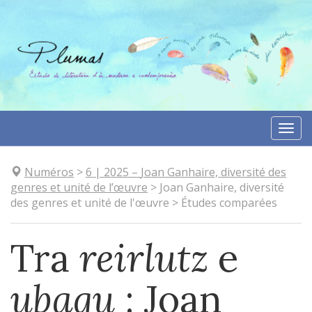
Aller
directement
au
contenu
Togg
navi
Numéros
>
6
| 2025
–
Joan Ganhaire, diversité des
genres et unité de l’œuvre
>
Joan Ganhaire, diversité
des genres et unité de l'œuvre
>
Études comparées
Tra
reirlutz
e
ubagu
: Joan