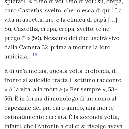
spietati : « “Uno di voi. Uno di voi : su, crepa,
caro Casteths, svelto, che io esca di qui ! La
vita m’aspetta, me, e la clinica di papà […]
Su, Casteths, crepa, crepa, svelto, te ne
prego !” » (50). Nessuno dei due uscirà vivo
dalla Camera 32, prima a morire la loro
16
amicizia…
.
E di un’amicizia, questa volta profonda, di
fronte al suicidio tratta il settimo racconto,
« A la vita, a la mòrt » (« Per sempre », 53-
56). È in forma di monologo di un uomo al
capezzale del più caro amico, una morte
ostinatamente cercata. È la seconda volta,
infatti, che l’Antonin a cui ci si rivolge aveva