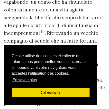
vagabondo, un uomo che ha rinunciato
volontariamente ad una vita agiata,
scegliendo la libertà, allo scopo di buttarsi
alle spalle i brutti ricordi di un’infanzia di
19
incomprensioni
. Ritrovando un vecchio
compagno di scuola che ha fatto fortuna
con una ditta di traslochi, vi viene
ingaggiato per amicizia e per pietà. Jan, il
Ce site utilise des cookies et collecte des
informations personnelles vous concernant.
barbone neo assunto, cadrà dalla finestra
En poursuivant votre navigation, vous
nel vano tentativo di traslocare un
acceptez l'utilisation des cookies.
pianoforte da un piano all’altro di una casa.
En savoir plus
Prima che le forze lo abbandonino, il ricordo
J'ai compris
delle frustrazioni di uno studio del
pianoforte svogliato e imposto, di uno