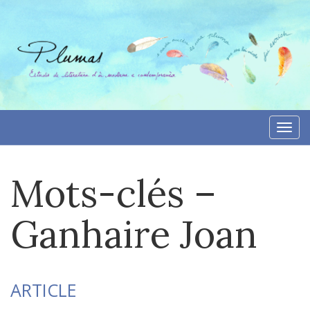
Aller
directement
au
contenu
Togg
navi
Mots-clés –
Ganhaire Joan
ARTICLE