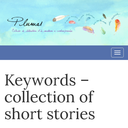
Aller
directement
au
contenu
Togg
navi
Keywords –
collection of
short stories