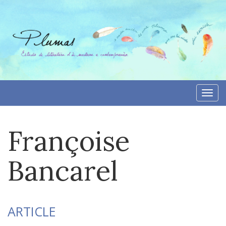
Aller
directement
au
contenu
Togg
navi
Françoise
Bancarel
ARTICLE