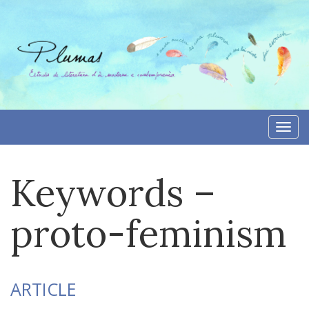
Aller
directement
au
contenu
Togg
navi
Keywords –
proto-feminism
ARTICLE