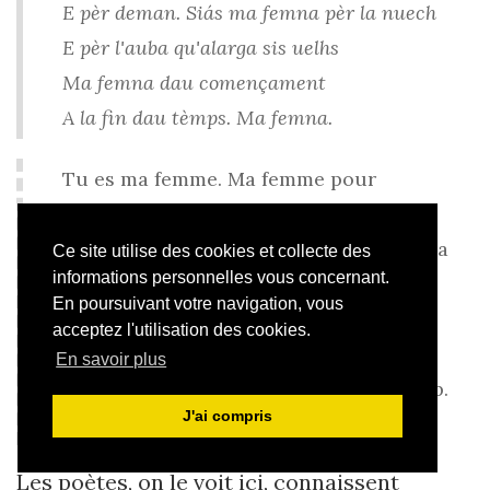
E pèr deman. Siás ma femna pèr la nuech
E pèr l'auba qu'alarga sis uelhs
Ma femna dau començament
A la fin dau tèmps. Ma femna.
Tu es ma femme. Ma femme pour
aujourd’hui
Et pour demain. Tu es ma femme pour la
Ce site utilise des cookies et collecte des
informations personnelles vous concernant.
nuit
En poursuivant votre navigation, vous
Et pour l’aube qui agrandit ses yeux
acceptez l'utilisation des cookies.
Ma femme du commencement
En savoir plus
À la fin du temps. Ma femme. («
Auba
», p.
J'ai compris
53)
Les poètes, on le voit ici, connaissent