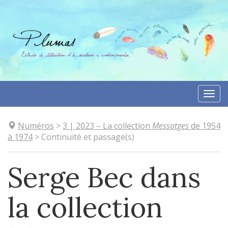
Aller
directement
au
contenu
Togg
navi
Numéros
>
3
| 2023
–
La collection
Messatges
de 1954
à 1974
>
Continuité et passage(s)
Serge Bec dans
la collection