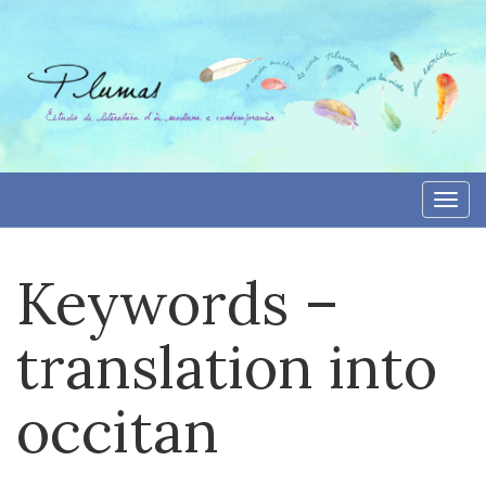
Aller
directement
au
contenu
Togg
navi
Keywords –
translation into
occitan