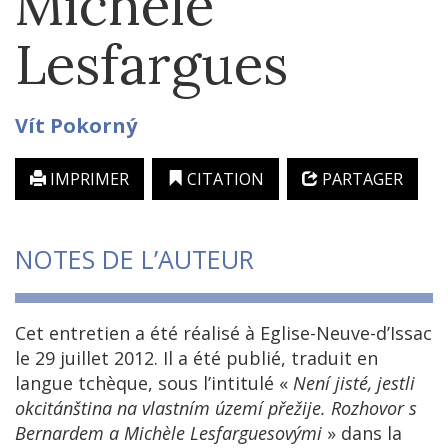
Michèle
Lesfargues
Vít
Pokorný
IMPRIMER
CITATION
PARTAGER
NOTES DE L’AUTEUR
Cet entretien a été réalisé à Eglise-Neuve-d’Issac
le 29 juillet 2012. Il a été publié, traduit en
langue tchèque, sous l’intitulé «
Není jisté, jestli
okcitánština na vlastním území přežije. Rozhovor s
Bernardem a Michèle Lesfarguesovými
» dans la