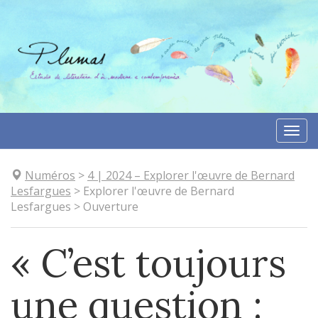
Aller
directement
au
contenu
Togg
navi
Numéros
>
4
| 2024
–
Explorer l'œuvre de Bernard
Lesfargues
>
Explorer l'œuvre de Bernard
Lesfargues
>
Ouverture
« C’est toujours
une question :