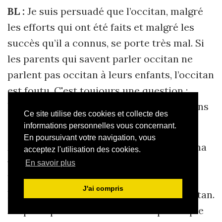
BL :
Je suis persuadé que l’occitan, malgré
les efforts qui ont été faits et malgré les
succès qu’il a connus, se porte très mal. Si
les parents qui savent parler occitan ne
parlent pas occitan à leurs enfants, l’occitan
est foutu. C'est toujours une question :
l'occitan va-t-il finalement l'emporter dans
Ce site utilise des cookies et collecte des
son pays naturel ?
informations personnelles vous concernant.
En poursuivant votre navigation, vous
Mais bien que je dise cela, j’ai consacré ma
acceptez l'utilisation des cookies.
vie, comme beaucoup d’autres, à
En savoir plus
l’enseignement en occitan, à l’écriture de
J'ai compris
l’occitan, à la poésie et à la prose en occitan.
J’espère que l’occitan va revivre parce que