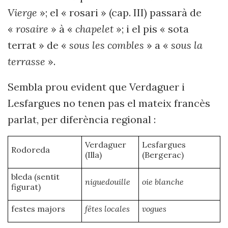
Vierge
»; el « rosari » (cap. III) passarà de
«
rosaire
» à «
chapelet
»; i el pis « sota
terrat » de «
sous les combles
» a «
sous la
terrasse
».
Sembla prou evident que Verdaguer i
Lesfargues no tenen pas el mateix francès
parlat, per diferència regional :
Verdaguer
Lesfargues
Rodoreda
(Illa)
(Bergerac)
bleda (sentit
niguedouille
oie blanche
figurat)
festes majors
fêtes locales
vogues