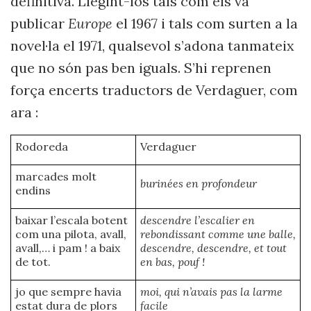
definitiva. Llegint-los tals com els va
publicar
Europe
el 1967 i tals com surten a la
novel·la el 1971, qualsevol s’adona tanmateix
que no són pas ben iguals. S’hi reprenen
força encerts traductors de Verdaguer, com
ara :
Rodoreda
Verdaguer
marcades molt
burinées en profondeur
endins
baixar l’escala botent
descendre l’escalier en
com una pilota, avall,
rebondissant comme une balle,
avall,… i pam ! a baix
descendre, descendre, et tout
de tot.
en bas, pouf !
jo que sempre havia
moi, qui n’avais pas la larme
estat dura de plors
facile