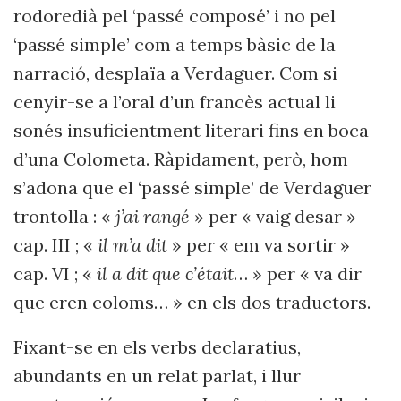
rodoredià pel ‘passé composé’ i no pel
‘passé simple’ com a temps bàsic de la
narració, desplaïa a Verdaguer. Com si
cenyir-se a l’oral d’un francès actual li
sonés insuficientment literari fins en boca
d’una Colometa. Ràpidament, però, hom
s’adona que el ‘passé simple’ de Verdaguer
trontolla : «
j’ai rangé
» per « vaig desar »
cap. III ; «
il m’a dit
» per « em va sortir »
cap. VI ; «
il a dit que c’était
… » per « va dir
que eren coloms… » en els dos traductors.
Fixant-se en els verbs declaratius,
abundants en un relat parlat, i llur