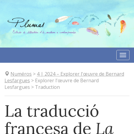
Aller
directement
au
contenu
Togg
navi
Numéros
>
4
| 2024
–
Explorer l'œuvre de Bernard
Lesfargues
>
Explorer l'œuvre de Bernard
Lesfargues
>
Traduction
La traducció
francesa de
La