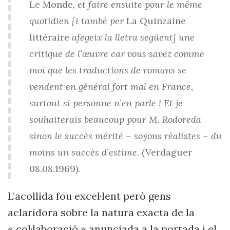
Le Monde
, et faire ensuite pour le même
quotidien [i també per
La Quinzaine
littéraire
afegeix la lletra següent] une
critique de l’œuvre car vous savez comme
moi que les traductions de romans se
vendent en général fort mal en France,
surtout si personne n’en parle ! Et je
souhaiterais beaucoup pour M. Rodoreda
sinon le succès mérité – soyons réalistes – du
moins un succès d’estime.
(Verdaguer
08.08.1969).
L’acollida fou excel·lent però gens
aclaridora sobre la natura exacta de la
« col·laboració » anunciada a la portada i el