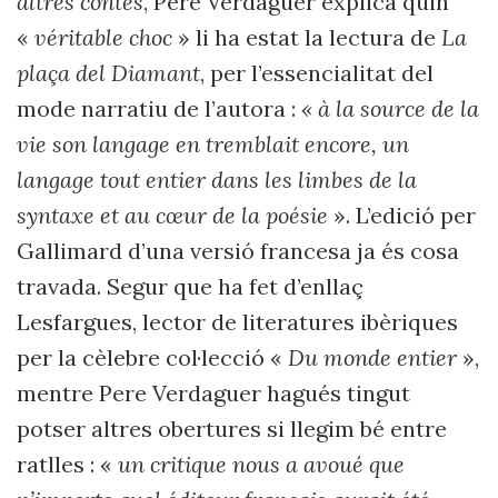
altres contes
, Pere Verdaguer explica quin
«
véritable choc
» li ha estat la lectura de
La
plaça del Diamant
, per l’essencialitat del
mode narratiu de l’autora :
« à la source de la
vie son langage en tremblait encore, un
langage tout entier dans les limbes de la
syntaxe et au cœur de la poésie
». L’edició per
Gallimard d’una versió francesa ja és cosa
travada. Segur que ha fet d’enllaç
Lesfargues, lector de literatures ibèriques
per la cèlebre col·lecció «
Du monde entier
»,
mentre Pere Verdaguer hagués tingut
potser altres obertures si llegim bé entre
ratlles : «
un critique nous a avoué que