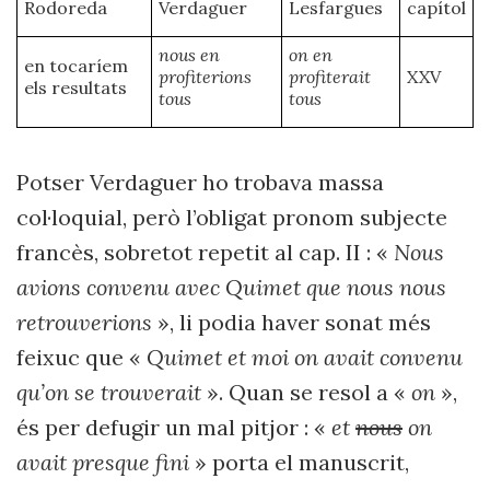
Rodoreda
Verdaguer
Lesfargues
capítol
nous en
on en
en tocaríem
profiterions
profiterait
XXV
els resultats
tous
tous
Potser Verdaguer ho trobava massa
col·loquial, però l’obligat pronom subjecte
francès, sobretot repetit al cap. II : «
Nous
avions convenu avec Quimet que nous nous
retrouverions
», li podia haver sonat més
feixuc que «
Quimet et moi on avait convenu
qu’on se trouverait
». Quan se resol a «
on
»,
és per defugir un mal pitjor : «
et
nous
on
avait presque fini
» porta el manuscrit,