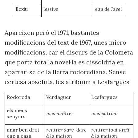
llexiu
lessive
eau de Javel
Apareixen però el 1971, bastantes
modificacions del text de 1967, unes micro
modificacions, car el discurs de la Colometa
que porta tota la novel·la es dissoldria en
apartar-se de la lletra rodorediana. Sense
certesa absoluta, les atribuïm a Lesfargues:
Rodoreda
Verdaguer
Lesfargues
els meus
mes maîtres
mes patrons
senyors
anar ben dret
rentrer dare-dare
rentrer tout droit
cap a casa
à la maison
à la maison