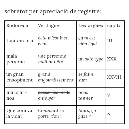
sobretot per apreciació de registre:
Rodoreda
Verdaguer
Lesfargues
capítol
cela m’est bien
ça m’est
tant em feia
III
égal
bien égal
mala
une personne
un sale type
XXX
persona
malhonnête
un gran
grand
se faire
XXVIII
ensopiment
engourdissement
suer
marejar-
casser les pieds
nous
V
nos
ennuyer
tanner
Què com va
Comment se
Alors, ça
X
la vida?
porte-t’on ?
gaze ?