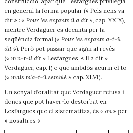
construcció, apar que Lesfargues privilegia
en general la forma popular (« Pels nens va
dir » : «
Pour les enfants il a dit
», cap. XXIX),
mentre Verdaguer es decanta per la
seqüència formal («
Pour les enfants a-t-il
dit
»). Però pot passar que sigui al revés
(«
m‘a-t-il dit
» Lesfargues, « il a dit »
Verdaguer, cap. I) o que ambdòs acurin el to
(«
mais m’a-t-il semblé
» cap. XLVI).
Un senyal d’oralitat que Verdaguer refusa i
doncs que pot haver-lo destorbat en
Lesfargues que el sistematitza, és «
on
» per
« nosaltres ».