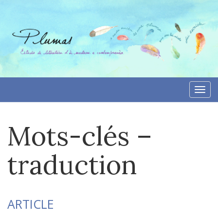
Aller
directement
au
contenu
Togg
navi
Mots-clés –
traduction
ARTICLE