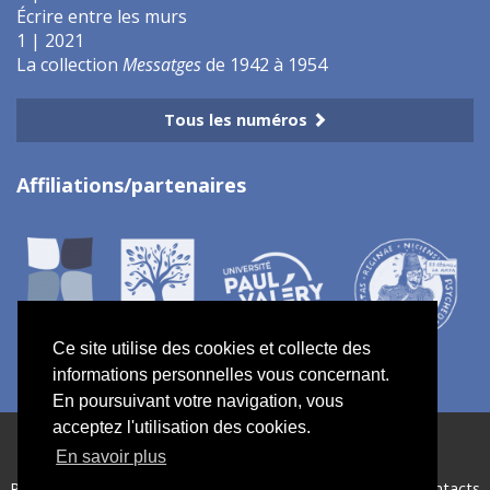
Écrire entre les murs
1 | 2021
La collection
Messatges
de 1942 à 1954
Tous les numéros
Affiliations/partenaires
Ce site utilise des cookies et collecte des
informations personnelles vous concernant.
En poursuivant votre navigation, vous
acceptez l'utilisation des cookies.
ISSN électronique 2967-7734
En savoir plus
Plan du site
—
Politique de confidentialité
—
Crédits
—
Contacts