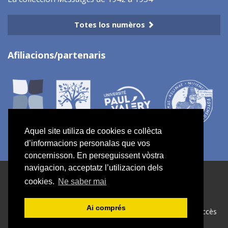
Totes los numèros
Afiliacions/partenaris
Aquel site utiliza de cookies e collècta
d’informacions personalas que vos
concernisson. En perseguissent vòstra
navigacion, acceptatz l’utilizacion dels
ISSN electronic 2967-7734
cookies.
Ne saber mai
Mapa del site
Ai comprés
Créé et hébergé par Chapitre 9
—
Editat amb Lodel
—
Accès
reservat