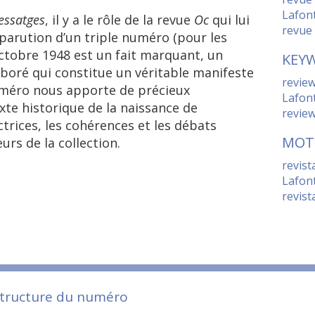
Lafon
ssatges
, il y a le rôle de la revue
Oc
qui lui
revue
 parution d’un triple numéro (pour les
ctobre 1948 est un fait marquant, un
KEY
boré qui constitue un véritable manifeste
revie
numéro nous apporte de précieux
Lafon
te historique de la naissance de
revie
ectrices, les cohérences et les débats
MOT
urs de la collection.
revist
Lafon
revis
structure du numéro