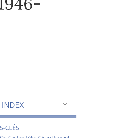
1946-
INDEX
S-CLÉS
 Oc
,
Castan Félix
,
Girard Ismaël
,