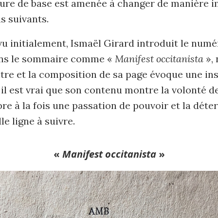
ture de base est amenée à changer de manière 
s suivants.
initialement, Ismaël Girard introduit le numér
ans le sommaire comme «
Manifest occitanista
», 
titre et la composition de sa page évoque une in
t il est vrai que son contenu montre la volonté d
re à la fois une passation de pouvoir et la dét
le ligne à suivre.
«
Manifest occitanista
»