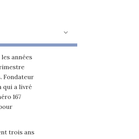
 les années
trimestre
s. Fondateur
 qui a livré
méro 167
 pour
ent trois ans