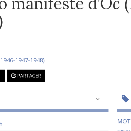
 manifeste d’
Oc
(
)
1946-1947-1948)
N
PARTAGER
MOT
h
revue