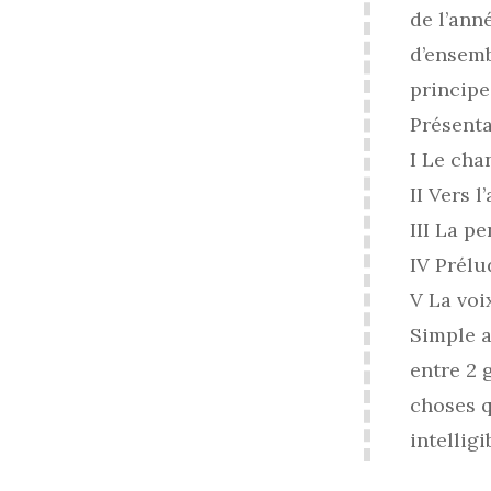
de l’ann
d’ensemb
principe
Présenta
I Le cha
II Vers l
III La p
IV Prélu
V La voi
Simple a
entre 2 
choses q
intellig