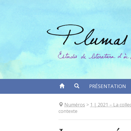
Aller
directement
au
contenu
PRÉSENTATION
Numéros
>
1
| 2021
–
La colle
contexte