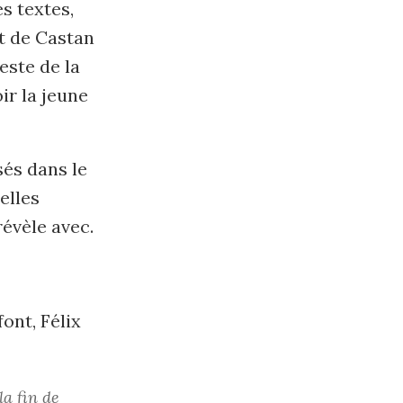
es textes,
et de Castan
este de la
r la jeune
osés dans le
elles
révèle avec.
ont, Félix
la fin de