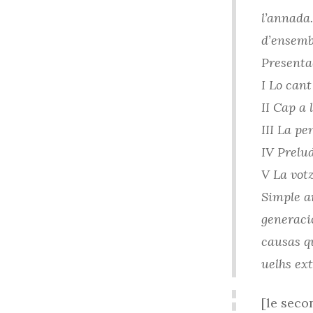
l’annada
d’ensembl
Presenta
I Lo can
II Cap a 
III La p
IV Prelu
V La vot
Simple ar
generaci
causas q
uelhs ext
[le seco