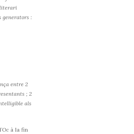
literari
s generators :
ença entre 2
esentants ; 2
elligible als
’
Oc
à la fin