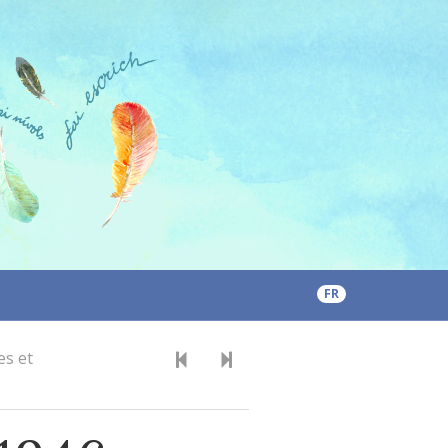
FR
es et