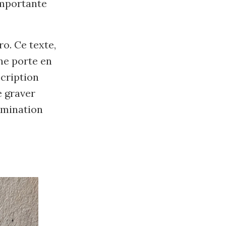
importante
o. Ce texte,
ne porte en
scription
e graver
ermination