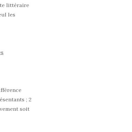
e littéraire
eul les
es
ifférence
ésentants ; 2
uvement soit