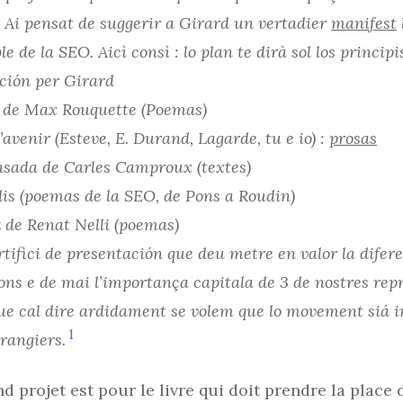
. Ai pensat de suggerir a Girard un vertadier
manifest
e de la SEO. Aicì consì : lo plan te dirà sol los principi
ción per Girard
t de Max Rouquette (Poemas)
l’avenir (Esteve, E. Durand, Lagarde, tu e io) :
prosas
ensada de Carles Camproux (textes)
dis (poemas de la SEO, de Pons a Roudin)
z de Renat Nelli (poemas)
tifici de presentación que deu metre en valor la difer
ons e de mai l’importança capitala de 3 de nostres repr
ue cal dire ardidament se volem que lo movement siá int
1
rangiers.
nd projet est pour le livre qui doit prendre la place d