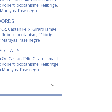
t Robert
,
occitanisme
,
Félibrige
,
 Marsyas
,
l’ase negre
WORDS
w Oc
,
Castan Félix
,
Girard Ismaël
,
t Robert
,
occitanism
,
Félibrige
,
w Marsyas
,
l’ase negre
S-CLAUS
a Oc
,
Castan Fèliç
,
Girard Ismaël
,
t Robèrt
,
occitanisme
,
Felibritge
,
ta Marsyas
,
l’ase negre