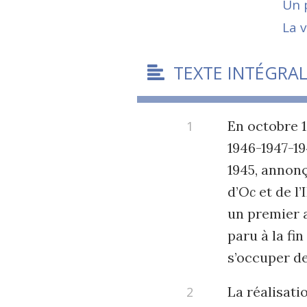
Un p
La v
TEXTE INTÉGRA
En octobre 1
1946-1947-1
1945, annonç
d’
Oc
et de l’
un premier a
paru à la f
s’occuper de
La réalisati