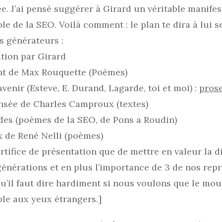
ée. J’ai pensé suggérer à Girard un véritable manifest
le de la SEO. Voilà comment : le plan te dira à lui s
s générateurs :
tion par Girard
nt de Max Rouquette (Poèmes)
’avenir (Esteve, E. Durand, Lagarde, toi et moi) :
pros
ensée de Charles Camproux (textes)
des (poèmes de la SEO, de Pons a Roudin)
x de René Nelli (poèmes)
rtifice de présentation que de mettre en valeur la d
générations et en plus l’importance de 3 de nos repr
u’il faut dire hardiment si nous voulons que le mo
ible aux yeux étrangers.]