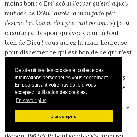
moins bon : «
Em’ acò ai l’espèr qu’em’ aquéu
tout bèn de Diéu ! aurés la man fado pèr
destria lou bouon dóu pas tant bouon !
») [« Et
ensuite j’ai l’espoir qu’avec celui-là tout
bien de Dieu ! vous aurez la main heureuse
pour discerner ce qui est bon de ce qui n’est
pas si bon »].
Ce site utilise des cookies et collecte des
De cette première liste seront retenus les
informations personnelles vous concernant.
En poursuivant votre navigation, vous
poèmes «
Per Gil
» I [« À Gil »], «
Esposcs
»,
acceptez l'utilisation des cookies.
«
Per dos cambaradas de trabalh
», «
En
En savoir plus
Andrieu Remacle
» [« Pour André Remacle »]
et «
Magdalanenc
».
J'ai compris
La seconde lettre date du 4 octobre 1963
(Reboul 1963c). Reboul semble s’y montrer