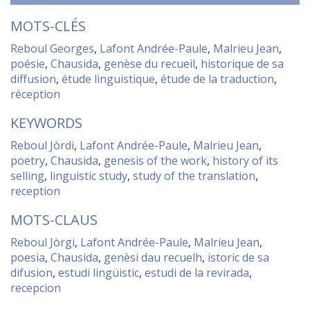
MOTS-CLÉS
Reboul Georges
,
Lafont Andrée-Paule
,
Malrieu Jean
,
poésie
,
Chausida
,
genèse du recueil
,
historique de sa
diffusion
,
étude linguistique
,
étude de la traduction
,
réception
KEYWORDS
Reboul Jòrdi
,
Lafont Andrée-Paule
,
Malrieu Jean
,
poetry
,
Chausida
,
genesis of the work
,
history of its
selling
,
linguistic study
,
study of the translation
,
reception
MOTS-CLAUS
Reboul Jòrgi
,
Lafont Andrée-Paule
,
Malrieu Jean
,
poesia
,
Chausida
,
genèsi dau recuelh
,
istoric de sa
difusion
,
estudi lingüistic
,
estudi de la revirada
,
recepcion