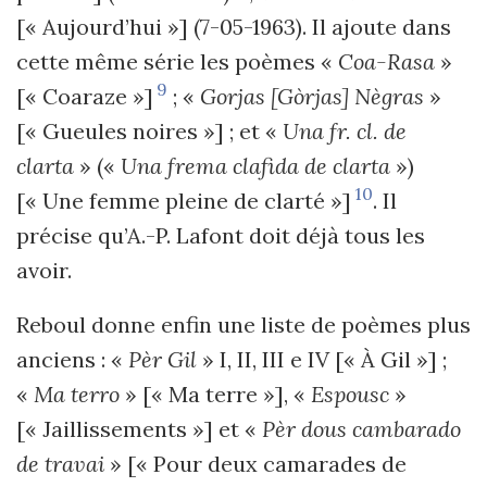
[« Aujourd’hui »] (7-05-1963). Il ajoute dans
cette même série les poèmes «
Coa-Rasa
»
9
[« Coaraze »]
; «
Gorjas [Gòrjas] Nègras
»
[« Gueules noires »] ; et «
Una fr. cl. de
clarta
» («
Una frema clafida de clarta
»)
10
[« Une femme pleine de clarté »]
. Il
précise qu’A.-P. Lafont doit déjà tous les
avoir.
Reboul donne enfin une liste de poèmes plus
anciens : «
Pèr Gil
» I, II, III e IV [« À Gil »] ;
«
Ma terro
» [« Ma terre »], «
Espousc
»
[« Jaillissements »] et «
Pèr dous cambarado
de travai
» [« Pour deux camarades de