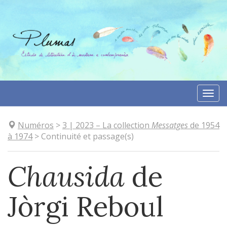
Aller
directement
au
contenu
Togg
navi
Numéros
>
3
| 2023
–
La collection
Messatges
de 1954
à 1974
>
Continuité et passage(s)
Chausida
de
Jòrgi Reboul