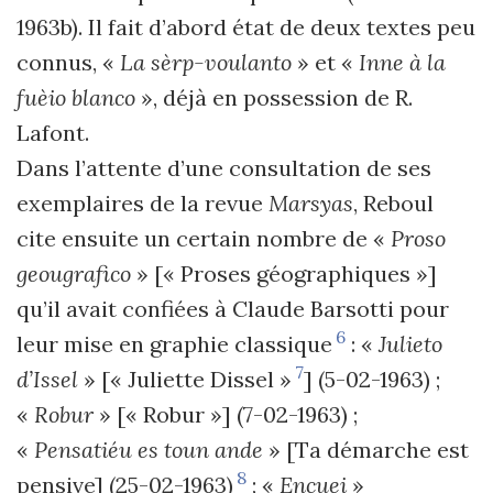
1963b). Il fait d’abord état de deux textes peu
connus, «
La sèrp-voulanto
» et «
Inne à la
fuèio blanco
», déjà en possession de R.
Lafont.
Dans l’attente d’une consultation de ses
exemplaires de la revue
Marsyas
, Reboul
cite ensuite un certain nombre de «
Proso
geougrafico
» [« Proses géographiques »]
qu’il avait confiées à Claude Barsotti pour
6
leur mise en graphie classique
: «
Julieto
7
d’Issel
» [« Juliette Dissel »
] (5-02-1963) ;
«
Robur
» [« Robur »] (7-02-1963) ;
«
Pensatiéu es toun ande
» [Ta démarche est
8
pensive] (25-02-1963)
; «
Encuei
»