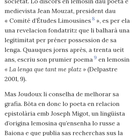
societat. Lo discors en lemosin dau poeta e
medievista Jean Mouzat, president dau
8
« Comité d’Études Limousines
», es per ela
una revelacion fondatritz que li balharà una
legitimitat per préner possession de sa
lenga. Quauques jorns après, a trenta ueit
9
ans, escriu son
prumier poema
en lemosin
«
La lenga que tant me platz
»
(Delpastre
2001, 9)
.
Mas Joudoux li conselha de melhorar sa
grafia. Bòta en donc lo poeta en relacion
epistolària emb Joseph Migot, un lingüista
d’origina lemosina qu’ensenha lo russe a
Baiona e que publia sas recherchas sus la