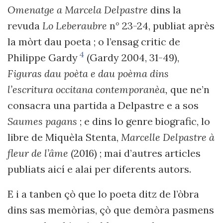
Omenatge a Marcela Delpastre
dins la
revuda
Lo Leberaubre
n° 23-24, publiat après
la mòrt dau poeta ; o l’ensag critic de
4
Philippe Gardy
(Gardy 2004, 31-49),
Figuras dau poèta e dau poèma dins
l’escritura occitana contemporanèa,
que ne’n
consacra una partida a Delpastre e a sos
Saumes pagans
; e dins lo genre biografic, lo
libre de Miquèla Stenta,
Marcelle Delpastre à
fleur de l’âme
(2016) ;
mai d’autres articles
publiats aicí e alai per diferents autors.
E i a tanben çò que lo poeta ditz de l’òbra
dins sas memòrias, çò que demòra pasmens