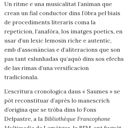
Un ritme e una musicalitat l’animan que
crean un fial conductor dins l’òbra
pel
biais
de
procediments
literaris coma la
repeticion, l’anafòra, los imatges poetics, en
usar d’un lexic lemosin riche e autentic,
emb d’assonàncias e d’aliteracions que son
pas tant eslunhadas qu’aquò dins sos efechs
de las rimas d’una versificacion
tradicionala.
L’escritura cronologica daus « Saumes » se
pòt reconstituar d’après lo manescrich
d’origina que se tròba dins lo Fons
Delpastre, a la
Bibliothèque Francophone
Multimedia
de Lem
ò
tges
, la BFM, ont fuguèt