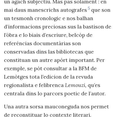
un agach subjectiu. Mas pas solament : en
5
mai daus manescrichs autografes
que son
un tesmonh cronologic e nos balhan
d’informacions preciosas sus la bastison de
l’òbra e lo biais d’escriure, belcòp de
referéncias documentàrias son
conservadas dins las bibliotecas que
constituan un autre apòrt important. Per
exemple, se pòt consultar
a la BFM de
Lem
ò
tges
tota l’edicion de la revuda
regionalista e felibrenca
Lemouzi,
qu’es
centrala dins lo parcors poetic de l’autor.
Una autra sorsa mauconeguda nos permet
de reconstituar lo contexte literari,