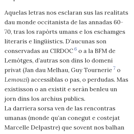
Aquelas letras nos esclaran sus las realitats
dau monde occitanista de las annadas 60-
70, tras los rapòrts umans e los eschamges
literaris e lingüistics. D’aucunas son
6
conservadas au CIRDOC
o a la BFM de
Lemòtges, d’autras son dins lo domeni
7
privat (Jan dau Melhau, Guy Tournerie
o
Lemouzi
) accessiblas o pas, o perdudas. Mas
existisson o an existit e seràn benleu un
jorn dins los archius publics.
La darriera sorsa ven de las rencontras
umanas (monde qu’an conegut e costejat
Marcelle Delpastre) que sovent nos balhan