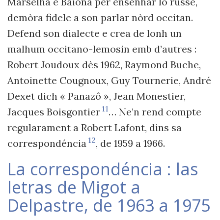
Marselha e Baiona per ensenhar lo russe,
demòra fidele a son parlar nòrd occitan.
Defend son dialecte e crea de lonh un
malhum occitano-lemosin emb d’autres :
Robert
Joudoux
d
è
s 1962, Raymond Buche,
Antoinette Cougnoux, Guy Tournerie, André
Dexet dich « Panazô », Jean Monestier,
11
Jacques Boisgontier
… Ne’n rend compte
regularament a Robert Lafont, dins sa
12
correspondéncia
, de 1959 a 1966.
La correspondéncia : las
letras de Migot a
Delpastre, de 1963 a 1975