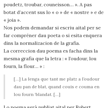
poudetz, troubar, couneisson… ». A pas
botat d’accent sus lo « o » de « nostre » e de
« joia ».
Nos podem demandar si escriu aital per se
far compréner dau poeta o si esita enquera
dins la normalizacion de la grafia.
La correccion dau poema
es facha dins la
mesma grafia que la letra : « l’oudour, lou
fourn, la flour… » :
[
…
]
La lenga que tant me platz a l’oudour
dau pan de blat, quand couis e couma en
lou fourn ‘blandat. […]
Lo poema serà publiat aital per
Robert