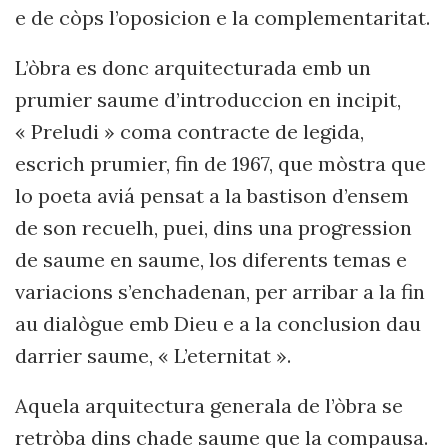
e de còps l’oposicion e la complementaritat.
L’òbra es donc arquitecturada emb un
prumier saume d’introduccion en incipit,
« Preludi » coma contracte de legida,
escrich prumier, fin de 1967, que mòstra que
lo poeta
aviá pensat a la bastison d’ensem
de son recuelh
, puei, dins una progression
de saume en saume,
los diferents temas e
variacions s’enchadenan, per arribar a la fin
au dialògue emb Dieu e a la conclusion dau
darrier saume, « L’eternitat ».
Aquela arquitectura generala de l’òbra se
retròba dins chade saume que la compausa.