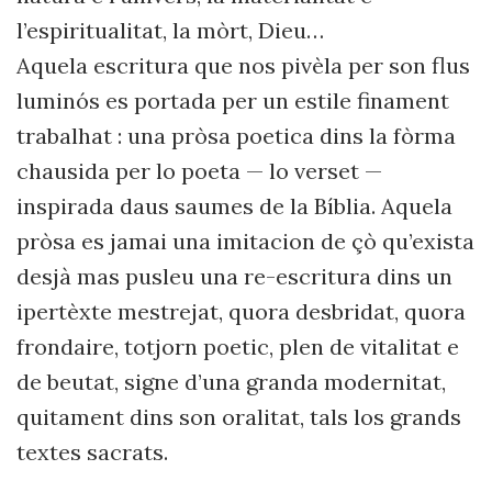
l’espiritualitat, la mòrt, Dieu…
Aquela escritura que nos pivèla
per son flus
luminós es portada per un estile finament
trabalhat
: una pròsa poetica dins la fòrma
chausida per lo poeta — lo verset —
inspirada daus saumes de la Bíblia. Aquela
pròsa es jamai una imitacion de çò qu’exista
des
jà
mas pusleu una re-escritura dins un
ipertèxte
mestrejat, quora desbridat, quora
frondaire, totjorn poetic, plen de vitalitat e
de beutat, signe d’una granda modernitat,
quitament dins son oralitat, tals los grands
textes
sacrats.