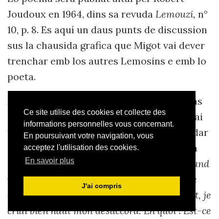
Joudoux
en 1964, dins sa revuda
Lemouzi,
n°
10, p. 8. Es aquí un daus punts de discussion
sus la chausida grafica que Migot vai dever
trenchar emb los autres L
emosins
e emb lo
poeta.
E mai l
’
i agu
èsse au despart de reticé
ncias
Ce site utilise des cookies et collecte des
de la part
de Marcelle Delpastre,
Mig
o
t vai
informations personnelles vous concernant.
tot far per
la convéncer de se laissar
guidar
En poursuivant votre navigation, vous
dins l
’
aprendissatge de la grafia lemosina
acceptez l'utilisation des cookies.
En savoir plus
classica
(Delpastre 1998, p. 61) :
« Mais quand
il insinua que je devrais apprendre à écrire
J'ai compris
correctement la langue, et qu’il m’y aiderait, je
criai bien haut mon désaccord. Eh quoi ! Est-ce