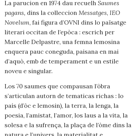
La parucion en 1974 dau recuelh
Saumes
pagans,
dins la colleccion
Messatges
,
IEO
Novelum
, fai figura d’OVNI dins lo païsatge
literari occitan de l’epòca :
escrich per
Marcelle Delpastre, una femna lemosina
enquera pauc coneguda, paisana en mai
d’aquò, emb de temperament e un estile
noveu e singular.
Los 70 saumes que compausan l’òbra
s’articulan autorn de tematicas richas : lo
país (d’òc e lemosin), la terra, la lenga, la
poesia, l’amistat, l’amor, los laus a la vita,
la
solesa e la sufren
ça, la plaça de l’òme
dins la
natura e l
’
univers, la materialitat e