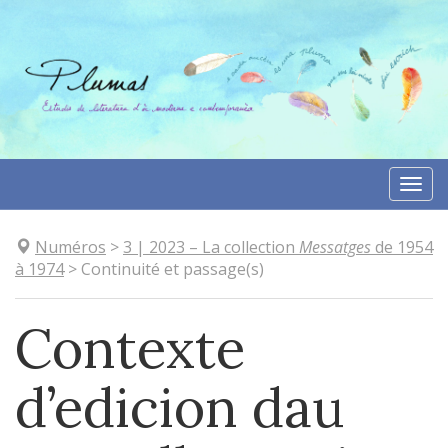
Aller
directement
au
contenu
Togg
navi
Numéros
>
3
| 2023
–
La collection
Messatges
de 1954
à 1974
>
Continuité et passage(s)
Contexte
d’edicion dau