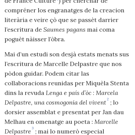
de France Culture
) per cherchar de
compréner los engranatges de la creacion
literària e veire çò que se passèt darrier
l’escritura de
Saumes pagans
mai coma
poguèt nàisser l’òbra.
Mai d’un estudi son desjà estats menats sus
l’escritura de Marcelle Delpastre que nos
pòdon guidar. Podem citar
las
collaboracions reunidas per Miquèla Stenta
dins la revuda
Lenga e país d’òc : Marcela
2
Delpastre, una cosmogonia del vivent
; lo
dorsier assemblat e presentat per Jan dau
Melhau
en omenatge au poeta :
Marcelle
3
Delpastre
; mai lo numerò especial