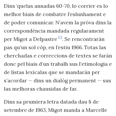
Dins ‘quelas annadas 60-70, lo corrier es lo
melhor biais de combatre l’eslunhament e
de poder comunicar. N’avem la pròva dins la
correspondéncia mandada regularament
13
per Migot a Delpastre
. Se rencontraràn
pas qu’un sol còp, en l’estiu 1966. Totas las
cherchadas e correccions de textes se faràn
donc pel biais d
’
un trabalh sus l
’
etimologia
e
de listas lexicalas que se mandaràn per
s’acordar — dins un dialòg permanent — sus
las melhoras chausidas de far.
Dins sa pru
miera letra datada dau 8 de
setembre de 1963
, Migot manda a Marcelle