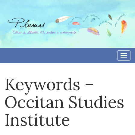
Aller
directement
au
contenu
Togg
navi
Keywords –
Occitan Studies
Institute