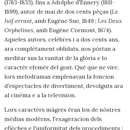
(1783-1833), fins a Adolphe d'Ennery (1811-
1899), autor de mai de dos cents pèças (
Le
Juif errant
, amb Eugène Sue, 1849 ;
Les Deux
Orphelines
, amb Eugène Cormont, 1874).
Aqueles autors, celèbres i a dos cents ans,
ara complètament oblidats, nos pòrtan a
meditar sus la vanitat de la glòria e lo
caractèr efemèr del gost. Qué que ne vire,
lors melodramas emplenavan la foncion
d'espectacles de divertiment, devolguts ara
al cinèma e a la television.
Lors caractèrs màgers èran los de nòstres
mèdias modèrns, l'exageracion dels
efièches e l'uniformitat dels procediments :