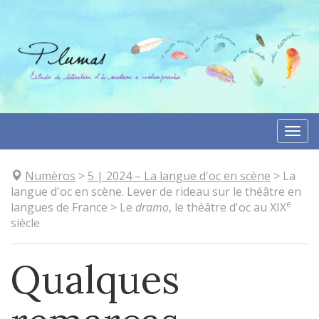
Anar
directament
al
contengut
Togg
navi
Numèros
>
5
| 2024
–
La langue d'oc en scène
>
La
langue d'oc en scène. Lever de rideau sur le théâtre en
e
langues de France
>
Le
dramo
, le théâtre d'oc au XIX
siècle
Qualques