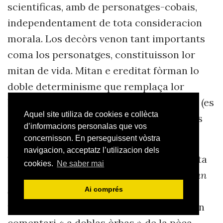
scientificas, amb de personatges-cobais,
independentament de tota consideracion
morala. Los decòrs venon tant importants
coma los personatges, constituisson lor
mitan de vida. Mitan e ereditat fòrman lo
doble determinisme que remplaça lor
libertat, car los personatges naturalistas (es
Aquel site utiliza de cookies e collècta
a dire nosautres umans) son desprovesits
d’informacions personalas que vos
de liure arbitri.
concernisson. En perseguissent vòstra
navigacion, acceptatz l’utilizacion dels
Thérèse Raquin
, pèça, edicion, prefaci, data
cookies.
Ne saber mai
de 1873, siá 10 ans aprèp l'escriture del
Pan
dóu pecat
e 5 ans abans sa creacion
Ai comprés
montpelhierenca. Lo prefaci de Zola es un
comentari « a doblas òrbas » de la pèça