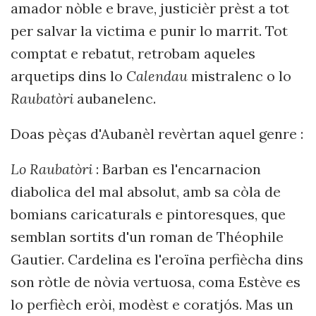
amador nòble e brave, justicièr prèst a tot
per salvar la victima e punir lo marrit. Tot
comptat e rebatut, retrobam aqueles
arquetips dins lo
Calendau
mistralenc o lo
Raubatòri
aubanelenc.
Doas pèças d'Aubanèl revèrtan aquel genre :
Lo Raubatòri
: Barban es l'encarnacion
diabolica del mal absolut, amb sa còla de
bomians caricaturals e pintoresques, que
semblan sortits d'un roman de Théophile
Gautier. Cardelina es l'eroïna perfiècha dins
son ròtle de nòvia vertuosa, coma Estève es
lo perfièch eròi, modèst e coratjós. Mas un