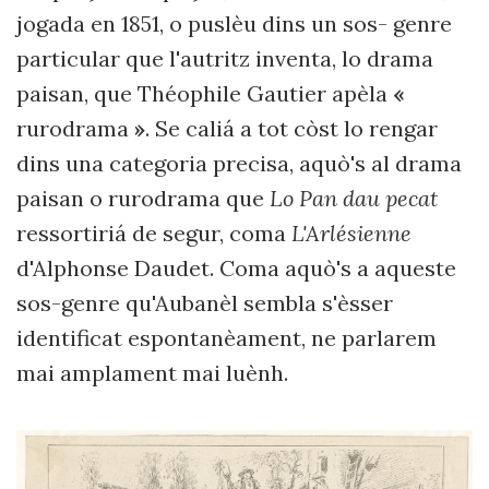
jogada en 1851, o puslèu dins un sos- genre
particular que l'autritz inventa, lo drama
paisan, que Théophile Gautier apèla
«
rurodrama
»
. Se caliá a tot còst lo rengar
dins una categoria precisa, aquò's al drama
paisan o rurodrama que
Lo Pan dau pecat
ressortiriá de segur, coma
L'Arlésienne
d'Alphonse Daudet. Coma aquò's a aqueste
sos-genre qu'Aubanèl sembla s'èsser
identificat espontanèament, ne parlarem
mai amplament mai luènh.