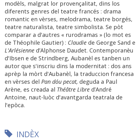
modèls, malgrat lor provençalitat, dins los
diferents genres del teatre francés : drama
romantic en vèrses, melodrama, teatre borgés,
teatre naturalista, teatre simbolista. Se pòt
comparar a d'autres « rurodramas » (lo mot es
de Théophile Gautier) :
Claudie
de George Sand e
L'Arlésienne
d’Alphonse Daudet. Contemporanèu
d'Ibsen e de Strindberg, Aubanèl es tanben un
autor que s'inscriu dins la modernitat : dos ans
aprèp la mòrt d'Aubanèl, la traduccion francesa
en vèrses del
Pan dóu pecat,
deguda a Paul
Arène, es creada al
Théâtre Libre
d’André
Antoine, naut-luòc d'avantgarda teatrala de
l'epòca.
INDÈX