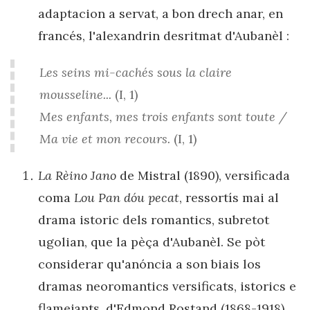
adaptacion a servat, a bon drech anar, en
francés, l'alexandrin desritmat d'Aubanèl :
Les
seins
mi-cachés
sous
la
claire
mousseline...
(I, 1)
Mes
enfants,
mes
trois
enfants
sont
toute
/
Ma
vie
et
mon
recours.
(I, 1)
La Rèino Jano
de Mistral (1890), versificada
coma
Lou Pan dóu pecat
, ressortís mai al
drama istoric dels romantics, subretot
ugolian, que la pèça d'Aubanèl. Se pòt
considerar qu'anóncia a son biais los
dramas neoromantics versificats, istorics e
flamejants, d'Edmond Rostand (1868-1918)