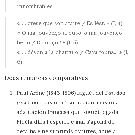
innombrables
:
« … crese que son afaire / Es lèst. » (I, 4)
« O ma jouvènço urouso, o ma jouvènço
bello / E douço ! » (I, 5)
« … dèvon à la charruio / Cava founs... » (I,
6)
Doas remarcas comparativas :
Paul Arène (1843-1896) faguèt del
Pan dóu
pecat
non pas una traduccion, mas una
adaptacion francesa que foguèt jogada.
Fidèla dins l'esperit, e mai s'apond de
detalhs e ne suprimís d'autres, aquela