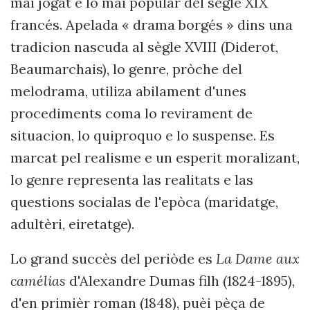
mai jogat e lo mai popular del sègle XIX
francés. Apelada « drama borgés » dins una
tradicion nascuda al sègle XVIII (Diderot,
Beaumarchais), lo genre, pròche del
melodrama, utiliza abilament d'unes
procediments coma lo revirament de
situacion, lo quiproquo e lo suspense. Es
marcat pel realisme e un esperit moralizant,
lo genre representa las realitats e las
questions socialas de l'epòca (maridatge,
adultèri, eiretatge).
Lo grand succès del periòde es
La Dame aux
camélias
d'Alexandre Dumas filh (1824-1895),
d'en primièr roman (1848), puèi pèça de