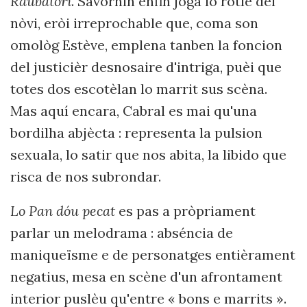
Raubatòri
. Savornin enfin jòga lo ròtle del
nòvi, eròi irreprochable que, coma son
omològ Estève, emplena tanben la foncion
del justicièr desnosaire d'intriga, puèi que
totes dos escotèlan lo marrit sus scèna.
Mas aquí encara, Cabral es mai qu'una
bordilha abjècta : representa la pulsion
sexuala, lo satir que nos abita, la libido que
risca de nos subrondar.
Lo Pan dóu pecat
es pas a pròpriament
parlar un melodrama : abséncia de
maniqueïsme e de personatges entièrament
negatius, mesa en scène d'un afrontament
interior puslèu qu'entre « bons e marrits ».