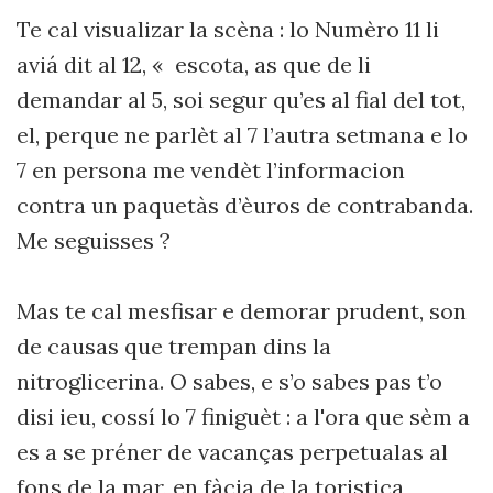
Te cal visualizar la scèna : lo Numèro 11 li
aviá dit al 12, « escota, as que de li
demandar al 5, soi segur qu’es al fial del tot,
el, perque ne parlèt al 7 l’autra setmana e lo
7 en persona me vendèt l’informacion
contra un paquetàs d’èuros de contrabanda.
Me seguisses ?
Mas te cal mesfisar e demorar prudent, son
de causas que trempan dins la
nitroglicerina. O sabes, e s’o sabes pas t’o
disi ieu, cossí lo 7 finiguèt : a l'ora que sèm a
es a se préner de vacanças perpetualas al
fons de la mar, en fàcia de la toristica