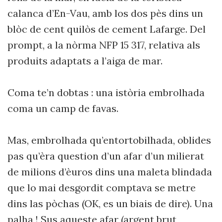
calanca d’En-Vau, amb los dos pès dins un
blòc de cent quilòs de cement Lafarge. Del
prompt, a la nòrma NFP 15 317, relativa als
produits adaptats a l’aiga de mar.
Coma te’n dobtas : una istòria embrolhada
coma un camp de favas.
Mas, embrolhada qu’entortobilhada, oblides
pas qu’èra question d’un afar d’un milierat
de milions d’èuros dins una maleta blindada
que lo mai desgordit comptava se metre
dins las pòchas (OK, es un biais de dire). Una
palha ! Sus aqueste afar (argent brut,