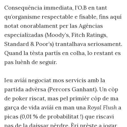
Consequéncia immediata, l’O.B en tant
qu’organisme respectable e fisable, fins aquí
notat onorablament per las Agéncias
especializadas (Moody’s, Fitch Ratings,
Standard & Poor’s) trantalhava seriosament.
Quand la tèsta partís en colha, lo restant es
pas luènh de seguir.
Ieu aviái negociat mos servicis amb la
partida advèrsa (Percors Ganhant). Un còp
de poker riscat, mas pel primièr còp de ma
garça de vida aviái en man una
Royal Flush
a
picas (0,01 % de probabilitat !) que riscavi
pas de la daissar pèrdre. Èri prèste a jogar