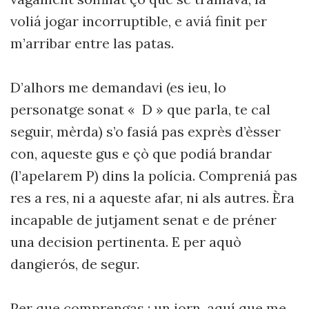
voliá jogar incorruptible, e aviá finit per
m’arribar entre las patas.
D’alhors me demandavi (es ieu, lo
personatge sonat « D » que parla, te cal
seguir, mèrda) s’o fasiá pas exprès d’èsser
con, aqueste gus e çò que podiá brandar
(l’apelarem P) dins la polícia. Compreniá pas
res a res, ni a aqueste afar, ni als autres. Èra
incapable de jutjament senat e de préner
una decision pertinenta. E per aquò
dangierós, de segur.
Per que comprengas : un jorn, aquí que me