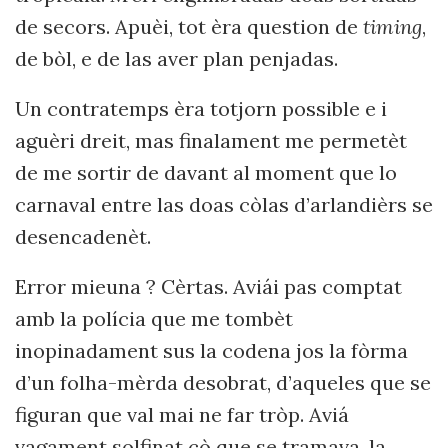
de secors. Apuèi, tot èra question de
timing
,
de bòl, e de las aver plan penjadas.
Un contratemps èra totjorn possible e i
aguèri dreit, mas finalament me permetèt
de me sortir de davant al moment que lo
carnaval entre las doas còlas d’arlandièrs se
desencadenèt.
Error mieuna ? Cèrtas. Aviái pas comptat
amb la polícia que me tombèt
inopinadament sus la codena jos la fòrma
d’un folha-mèrda desobrat, d’aqueles que se
figuran que val mai ne far tròp. Aviá
vagament solfinat çò que se tramava, la