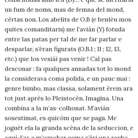
un fum de noms, mas de femna del mond,
cèrtas non. Los abelits de O.B (e benlèu mos
quites comanditaris) me l’avián (Y) fotuda
entre las patas per tal de me far parlar e
desparlar, s’èran figurats (O.B.1 ; 11 ; 12, 13,
etc.) que los vesiái pas venir ! Cal pas
desconar : fa qualques annadas tot lo mond
la considerava coma polida, e un pauc mai :
genre bimbo, mas classa, solament èrem ara
tot just après lo Pleistocèn. Imagina. Una
combina a la m’as-colhonat. M’avián
sosestimat, es quicòm que se paga. Me
joguèt ela la granda scèna de la seduccion, e
aquí-l’as a m’agachar coma s’èri una rauba