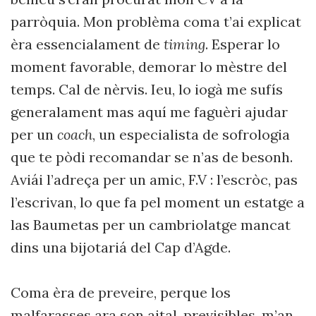
parròquia. Mon problèma coma t’ai explicat
èra essencialament de
timing
. Esperar lo
moment favorable, demorar lo mèstre del
temps. Cal de nèrvis. Ieu, lo iogà me sufís
generalament mas aquí me faguèri ajudar
per un
coach
, un especialista de sofrologia
que te pòdi recomandar se n’as de besonh.
Aviái l’adreça per un amic, F.V : l’escròc, pas
l’escrivan, lo que fa pel moment un estatge a
las Baumetas per un cambriolatge mancat
dins una bijotariá del Cap d’Agde.
Coma èra de preveire, perque los
malfarasses ara son aital, previsibles, m’an