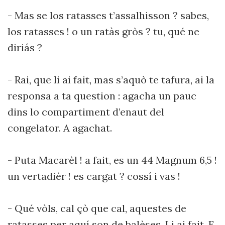
- Mas se los ratasses t’assalhisson ? sabes,
los ratasses ! o un ratàs gròs ? tu, qué ne
diriás ?
- Rai, que li ai fait, mas s’aquò te tafura, ai la
responsa a ta question : agacha un pauc
dins lo compartiment d’enaut del
congelator. A agachat.
- Puta Macarèl ! a fait, es un 44 Magnum 6,5 !
un vertadièr ! es cargat ? cossí i vas !
- Qué vòls, cal çò que cal, aquestes de
ratasses per aquí son de balèses. Li ai fait. E