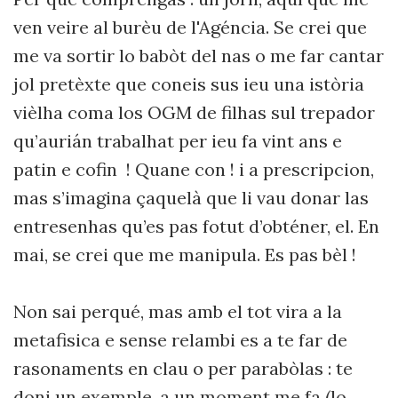
ven veire al burèu de l'Agéncia. Se crei que
me va sortir lo babòt del nas o me far cantar
jol pretèxte que coneis sus ieu una istòria
vièlha coma los OGM de filhas sul trepador
qu’aurián trabalhat per ieu fa vint ans e
patin e cofin ! Quane con ! i a prescripcion,
mas s’imagina çaquelà que li vau donar las
entresenhas qu’es pas fotut d’obténer, el. En
mai, se crei que me manipula. Es pas bèl !
Non sai perqué, mas amb el tot vira a la
metafisica e sense relambi es a te far de
rasonaments en clau o per parabòlas : te
doni un exemple, a un moment me fa (lo