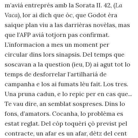
m’aviá entreprés amb la Sorata II. 42, (
La
Vaca
), lor ai dich que òc, que Godot èra
saique plan viu a las darrièras novèlas, mas
que l’AFP aviá totjorn pas confirmat.
L’informacion a mes un moment per
circular dins lors sinapsis. Del temps que
soscavan a la question (ieu, D) ai agut tot lo
temps de desforrelar l’artilhariá de
campanha e los ai fumats lèu fait. Los tres.
Una pruna cadun, e lo repic per en cas que...
Te vau dire, an semblat sospreses. Dins lo
fons, d’amators. Cocanha, lo problèma es
estat reglat. Del còp toquèri çò previst pel
contracte, un afar es un afar, dètz del cent