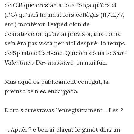
de O.B que cresián a tota fòrça qu’èra el
(P.G) qu’aviá liquidat lors collègas (11/12/7,
etc.) montèron l’expedicion de
desratizacion qu’aviái prevista, una coma
se’n èra pas vista per aicí despuèi lo temps
de Spirito e Carbone. Quicòm coma lo
Saint
Valentine's Day massacre
, en mai fun.
Mas aquò es publicament conegut, la
premsa se’n es encargada.
E ara s’arrestavas l’enregistrament… I es ?
… Apuèi ? e ben ai plaçat lo ganòt dins un