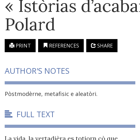
« Istòrias d’acaba
Polard
PRINT
REFERENCES
SHARE
AUTHOR'S NOTES
Pòstmodèrne, metafisic e aleatòri.
FULL TEXT
La vida, la vertadièra es totjorn çò que