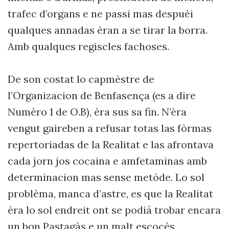
trafec d’organs e ne passi mas despuèi
qualques annadas èran a se tirar la borra.
Amb qualques regiscles fachoses.
De son costat lo capmèstre de
l’Organizacion de Benfasença (es a dire
Numèro 1 de O.B), èra sus sa fin. N’èra
vengut gaireben a refusar totas las fòrmas
repertoriadas de la Realitat e las afrontava
cada jorn jos cocaina e amfetaminas amb
determinacion mas sense metòde. Lo sol
problèma, manca d’astre, es que la Realitat
èra lo sol endreit ont se podiá trobar encara
un bon Pastagàs e un malt escocés