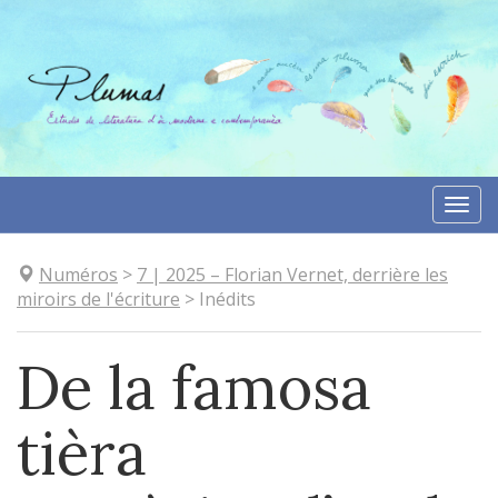
Skip
to
content
Togg
navi
Numéros
>
7
| 2025
–
Florian Vernet, derrière les
miroirs de l'écriture
>
Inédits
De la famosa
tièra