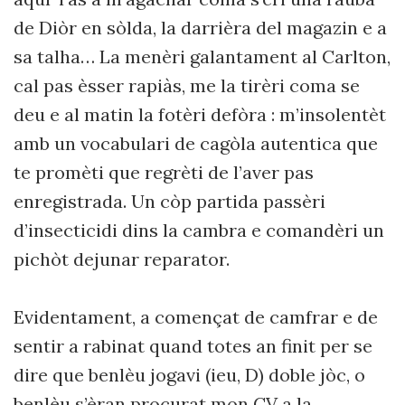
de Diòr en sòlda, la darrièra del magazin e a
sa talha… La menèri galantament al Carlton,
cal pas èsser rapiàs, me la tirèri coma se
deu e al matin la fotèri defòra : m’insolentèt
amb un vocabulari de cagòla autentica que
te promèti que regrèti de l’aver pas
enregistrada. Un còp partida passèri
d’insecticidi dins la cambra e comandèri un
pichòt dejunar reparator.
Evidentament, a començat de camfrar e de
sentir a rabinat quand totes an finit per se
dire que benlèu jogavi (ieu, D) doble jòc, o
benlèu s’èran procurat mon CV a la