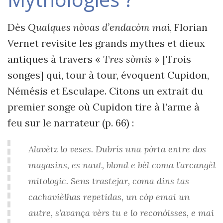
Dès
Qualques nòvas d’endacòm mai
, Florian
Vernet revisite les grands mythes et dieux
antiques à travers «
Tres sòmis
» [Trois
songes] qui, tour à tour, évoquent Cupidon,
Némésis et Esculape. Citons un extrait du
premier songe où Cupidon tire à l’arme à
feu sur le narrateur (p. 66) :
Alavètz lo veses. Dubrís una pòrta entre dos
magasins, es naut, blond e bèl coma l’arcangèl
mitologic. Sens trastejar, coma dins tas
cachavièlhas repetidas, un còp emai un
autre, s’avança vèrs tu e lo reconóisses, e mai