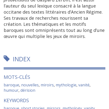
l’auteur du seul lexique consacré à la langue
occitane des textes littéraires d’Ancien Régime.
Ses travaux de recherches nourissent sa
création. Les thématiques et les motifs
baroques sont omniprésents tout au long d’une
œuvre qui multiplie les jeux de miroirs.
INDEX
MOTS-CLÉS
baroque
,
nouvelles
,
miroirs
,
mythologie
,
vanité
,
humour
,
dérision
KEYWORDS
baroque
,
short stories
,
mirrors
,
mythology
,
vanity
,