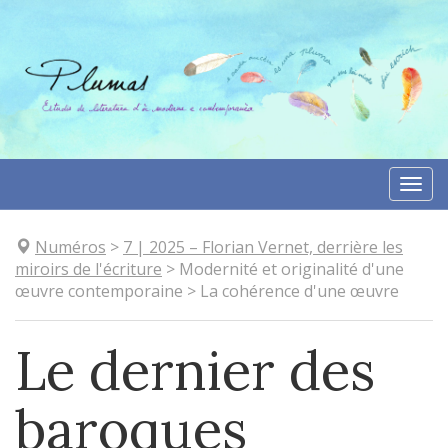
Aller
directement
au
contenu
Togg
navi
Numéros
>
7
| 2025
–
Florian Vernet, derrière les
miroirs de l'écriture
>
Modernité et originalité d'une
œuvre contemporaine
>
La cohérence d'une œuvre
Le dernier des
baroques