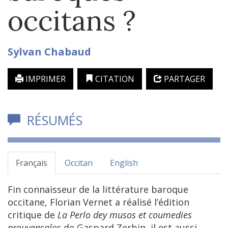
occitans ?
Sylvan
Chabaud
IMPRIMER
CITATION
PARTAGER
RÉSUMÉS
Français
Occitan
English
Fin connaisseur de la littérature baroque
occitane, Florian Vernet a réalisé l’édition
critique de
La Perlo dey musos et coumedies
prouvensalos
de Gaspard Zerbin, il est aussi