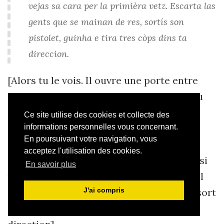
vejas sa cara per la primièra vetz. Escarta las
gents que se mainan de res, sortís son
pistolet, guinha e tira tres còps dins ta
direccion.
[Alors tu le vois. Il ouvre une porte entre
deux magasins, il est grand, blond et beau
comme l’archange mythologique. Sans
Ce site utilise des cookies et collecte des
hésiter, comme dans tes cauchemars
informations personnelles vous concernant.
En poursuivant votre navigation, vous
répétés, une fois et une fois encore, il
acceptez l'utilisation des cookies.
avance vers toi et tu le reconnais, même si
En savoir plus
tu vois son visage pour la première fois. Il
écarte la foule qui ne s’aperçoit de rien, sort
J'ai compris
son pistolet, vise et tire trois fois dans ta