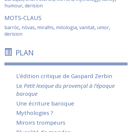
humour
,
derision
MOTS-CLAUS
barròc
,
nòvas
,
miralhs
,
mitologia
,
vanitat
,
umor
,
derision
PLAN
L’édition critique de Gaspard Zerbin
Le
Petit lexique
du provençal à l’époque
baroque
Une écriture baroque
Mythologies ?
Miroirs trompeurs