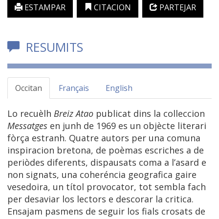
ESTAMPAR
CITACION
PARTEJAR
RESUMITS
Occitan
Français
English
Lo recuèlh
Breiz Atao
publicat dins la colleccion
Messatges
en junh de 1969 es un objècte literari
fòrça estranh. Quatre autors per una comuna
inspiracion bretona, de poèmas escriches a de
periòdes diferents, dispausats coma a l’asard e
non signats, una coheréncia geografica gaire
vesedoira, un títol provocator, tot sembla fach
per desaviar los lectors e descorar la critica.
Ensajam pasmens de seguir los fials crosats de