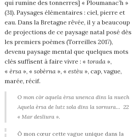
qui rumine des tonnerres] « Ploumanac’h »
(31). Paysages élémentaires : ciel, pierre et
eau. Dans la Bretagne rêvée, il y a beaucoup
de projections de ce paysage natal posé dès
les premiers poèmes (Torreilles 2017),
devenu paysage mental que quelques mots
clés suffisent à faire vivre : «
torada
»,
«
èrsa
», «
sobèrna
», «
estèu
», cap, vague,
marée, récif.
O mon còr aquela èrsa unenca dins la nuech
Aquela èrsa de lutz sola dins la sornura… 22
« Mar desliura ».
Ô mon cœur cette vague unique dans la