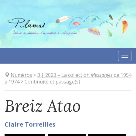
Anar
directament
al
contengut
Togg
navi
Numèros
>
3
| 2023
–
La collection
Messatges
de 1954
à 1974
>
Continuité et passage(s)
Breiz Atao
Claire
Torreilles