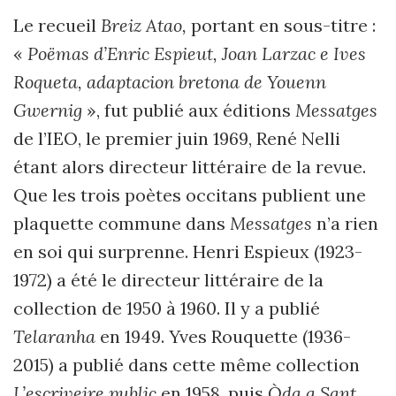
Le recueil
Breiz Atao,
portant en sous-titre :
«
Poëmas d’Enric Espieut, Joan Larzac e Ives
Roqueta, adaptacion bretona de Youenn
Gwernig
»,
fut publié aux éditions
Messatges
de l’IEO, le premier juin 1969, René Nelli
étant alors directeur littéraire de la revue.
Que les trois poètes occitans publient une
plaquette commune dans
Messatges
n’a rien
en soi qui surprenne. Henri Espieux (1923-
1972) a été le directeur littéraire de la
collection de 1950 à 1960. Il y a publié
Telaranha
en 1949. Yves Rouquette (1936-
2015) a publié dans cette même collection
L’escriveire public
en 1958, puis
Òda a Sant