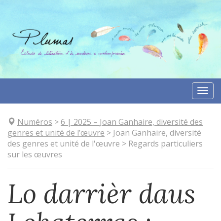
Aller
directement
au
contenu
Togg
navi
Numéros
>
6
| 2025
–
Joan Ganhaire, diversité des
genres et unité de l’œuvre
>
Joan Ganhaire, diversité
des genres et unité de l'œuvre
>
Regards particuliers
sur les œuvres
Lo darrièr daus