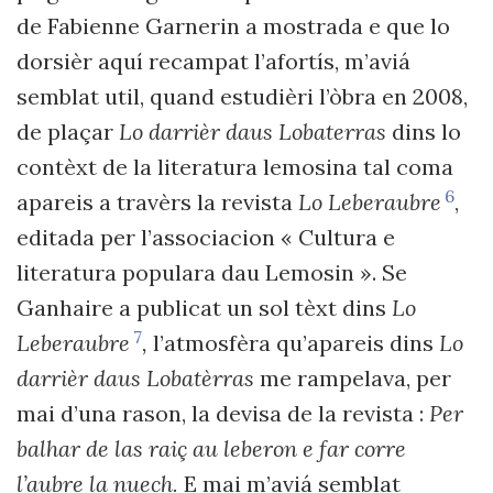
de Fabienne Garnerin a mostrada e que lo
dorsièr aquí recampat l’afortís, m’aviá
semblat util, quand estudièri l’òbra en 2008,
de plaçar
Lo darrièr daus Lobaterras
dins lo
contèxt de la literatura lemosina tal coma
6
apareis a travèrs la revista
Lo Leberaubre
,
editada per l’associacion « Cultura e
literatura populara dau Lemosin ». Se
Ganhaire a publicat un sol tèxt dins
Lo
7
Leberaubre
,
l’atmosfèra qu’apareis dins
Lo
darrièr daus Lobatèrras
me rampelava, per
mai d’una rason, la devisa de la revista :
Per
balhar de las raiç au leberon e far corre
l’aubre la nuech.
E mai m’aviá semblat