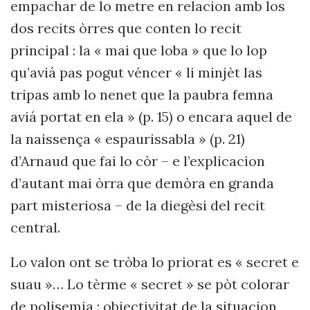
empachar de lo metre en relacion amb los
dos recits òrres que conten lo recit
principal : la « mai que loba » que lo lop
qu’aviá pas pogut véncer « li minjèt las
tripas amb lo nenet que la paubra femna
aviá portat en ela » (p. 15) o encara aquel de
la naissença « espaurissabla » (p. 21)
d’Arnaud que fai lo còr – e l’explicacion
d’autant mai òrra que demòra en granda
part misteriosa – de la diegèsi del recit
central.
Lo valon ont se tròba lo priorat es « secret e
suau »… Lo tèrme « secret » se pòt colorar
de polisemia : objectivitat de la situacion