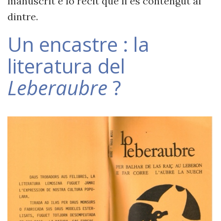
manuscrit e lo recit que li es contengut al
dintre.
Un encastre : la
literatura del
Leberaubre
?