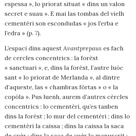
espessa », lo priorat situat « dins un valon
secret e suau ». E mai las tombas del vielh
cementèri son escondudas « jos l’erba e
l’edra » (p. 7).
L’espaci dins aquest
Avantprepaus
es fach
de cercles concentrics : la forèst
« sanctuari », e, dins la forèst, l’autre luòc
sant « lo priorat de Merlanda », al dintre
d’aqueste, las « chambras fòrtas » o « la
copòla ». Pus luenh, aurem d’autres cèrcles
concentrics : lo cementèri, qu’es tanben
dins la forèst ; lo mur del cementèri ; dins lo
cementèri la caissa ; dins la caissa la saca
de cuèr ; dins la saca de cuèr lo manuscrit ;