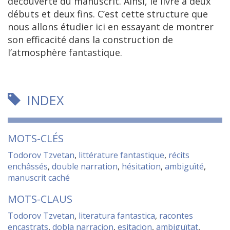
découverte du manuscrit. Ainsi, le livre a deux
débuts et deux fins. C’est cette structure que
nous allons étudier ici en essayant de montrer
son efficacité dans la construction de
l’atmosphère fantastique.
INDEX
MOTS-CLÉS
Todorov Tzvetan
,
littérature fantastique
,
récits
enchâssés
,
double narration
,
hésitation
,
ambiguïté
,
manuscrit caché
MOTS-CLAUS
Todorov Tzvetan
,
literatura fantastica
,
racontes
encastrats
,
dobla narracion
,
esitacion
,
ambiguïtat
,