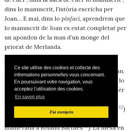
dins lo manuscrit, l’istòria escricha per
Joan… E mai, dins lo
pòsfaci
, aprendrem que
lo manuscrit de Joan es estat completat per
un apondon de la man d’un monge del
priorat de Merlanda.
Avèm parlat d’ambivaléncia dels luòcs e
Ce site utilise des cookies et collecte des
d’estranhetat. Pasmens, per foncionar plan,
informations personnelles vous concernant.
per faire nàisser la credulitat del legeire, lo
En poursuivant votre navigation, vous
fantastic a besonh de semenar d’en primièr
acceptez l'utilisation des cookies.
En savoir plus
los signes de l’illusion realista (terme
11
12
d’Henri Mitterand
e de Philippe Hamon
)
J'ai compris
o los efièches de real (terminologia
13
manlevada a Roland Barthes
). La mesa en