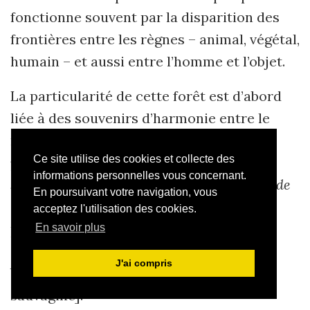
fonctionne souvent par la disparition des
frontières entre les règnes – animal, végétal,
humain – et aussi entre l’homme et l’objet.
La particularité de cette forêt est d’abord
liée à des souvenirs d’harmonie entre le
narrateur et les bêtes sauvages : «
ai
Ce site utilise des cookies et collecte des
partejat los sendareus emb la cèrvia e lo
informations personnelles vous concernant.
singlar, las maussas amb las becas e l’aiga de
En poursuivant votre navigation, vous
las fonts emb la sauvatgina
» (p. 7) [j’ai
acceptez l'utilisation des cookies.
partagé les sentiers avec la biche et le
En savoir plus
sanglier, les fraises des bois avec les
J'ai compris
bécasses et l’eau des sources avec la
sauvagine].