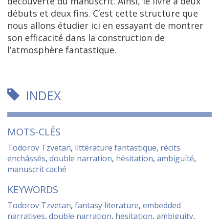
découverte du manuscrit. Ainsi, le livre a deux
débuts et deux fins. C’est cette structure que
nous allons étudier ici en essayant de montrer
son efficacité dans la construction de
l’atmosphère fantastique.
INDEX
MOTS-CLÉS
Todorov Tzvetan
,
littérature fantastique
,
récits
enchâssés
,
double narration
,
hésitation
,
ambiguïté
,
manuscrit caché
KEYWORDS
Todorov Tzvetan
,
fantasy literature
,
embedded
narratives
,
double narration
,
hesitation
,
ambiguity
,