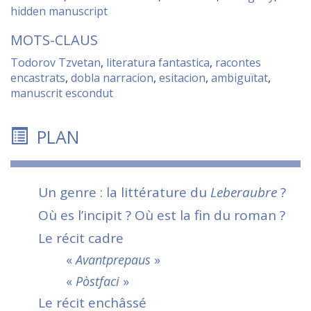
hidden manuscript
MOTS-CLAUS
Todorov Tzvetan
,
literatura fantastica
,
racontes
encastrats
,
dobla narracion
,
esitacion
,
ambiguïtat
,
manuscrit escondut
PLAN
Un genre : la littérature du
Leberaubre
?
Où es l’incipit ? Où est la fin du roman ?
Le récit cadre
«
Avantprepaus
»
«
Pòstfaci
»
Le récit enchâssé