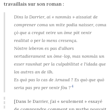
travaillais sur son roman :
Dins lo Darrier, ai « nonmàs » aissaiat de
comprener coma un mite podia naisser, coma
çò que a cregut veire un òme pòt venir
realitat o per lo mens cresença.
Nòstre leberon es pas d'alhors
vertadierament un òme-lop, mas nonmàs un
esser raunhat per la culpabilitat e l'idada que
los autres an de ilh.
Es quò pas lo cas de Arnaud ? Es quò que quò
4
seria pas pro per venir fòu ?
[Dans le Darrier, j’ai « seulement » essayé
de comprendre comment un mythe pouvait