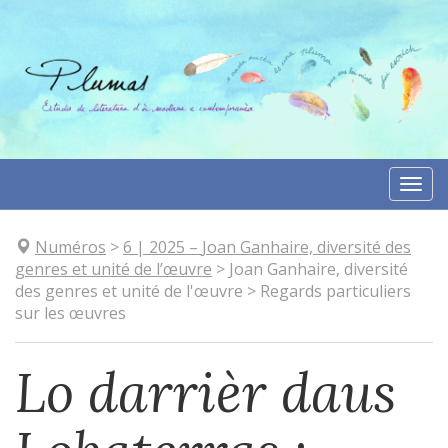
Aller
directement
au
contenu
Togg
navi
Numéros
>
6
| 2025
–
Joan Ganhaire, diversité des
genres et unité de l’œuvre
>
Joan Ganhaire, diversité
des genres et unité de l'œuvre
>
Regards particuliers
sur les œuvres
Lo darrièr daus