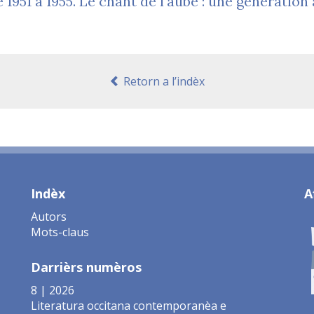
e 1951 à 1955. Le chant de l'aube : une génération
Retorn a l’indèx
Indèx
A
Autors
Mots-claus
Darrièrs numèros
8 | 2026
Literatura occitana contemporanèa e