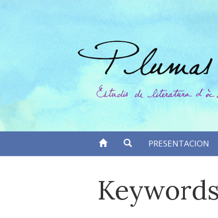
Anar
directament
al
contengut
PRESENTACION
Keywords