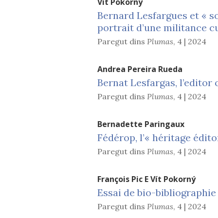
Vít
Pokorný
Bernard Lesfargues et « so
portrait d’une militance cu
Paregut dins
Plumas
,
4 | 2024
Andrea Pereira
Rueda
Bernat Lesfargas, l’editor 
Paregut dins
Plumas
,
4 | 2024
Bernadette
Paringaux
Fédérop, l’« héritage édit
Paregut dins
Plumas
,
4 | 2024
François
Pic
E
Vít
Pokorný
Essai de bio-bibliographi
Paregut dins
Plumas
,
4 | 2024