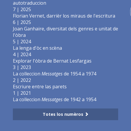
autotraduccion
7 | 2025
Florian Vernet, darrièr los miraus de l'escritura
6 | 2025
Joan Ganhaire, diversitat dels genres e unitat de
l'òbra
5 | 2024
La lenga d'òc en scèna
4 | 2024
Explorar l'òbra de Bernat Lesfargas
3 | 2023
La colleccion
Messatges
de 1954 a 1974
2 | 2022
Escriure entre las parets
1 | 2021
La colleccion
Messatges
de 1942 a 1954
Totes los numèros