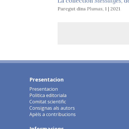
La collection
Messatges
, d
Paregut dins
Plumas
,
1 | 2021
Presentacion
Presentacion
Politica editoriala
Comitat scientific
Consignas als autors
Apèls a contribucions
Informacions