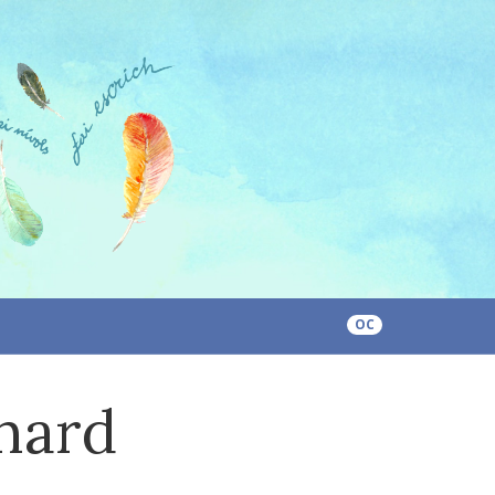
OC
nard